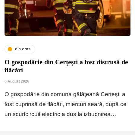
din oras
O gospodărie din Cerțești a fost distrusă de
flăcări
6 August 2026
O gospodărie din comuna gălățeană Cerțești a
fost cuprinsă de flăcări, miercuri seară, după ce
un scurtcircuit electric a dus la izbucnirea…