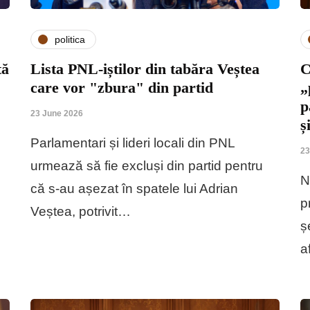
politica
tă
Lista PNL-iștilor din tabăra Veștea
C
care vor "zbura" din partid
„
p
23 June 2026
ș
Parlamentari și lideri locali din PNL
23
urmează să fie excluși din partid pentru
N
că s-au așezat în spatele lui Adrian
p
Veștea, potrivit…
ș
a