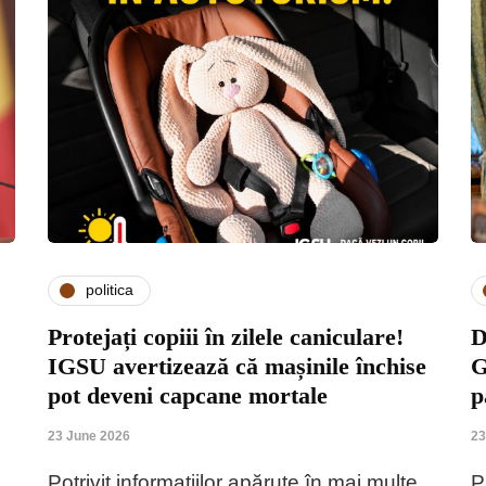
politica
Protejați copiii în zilele caniculare!
D
IGSU avertizează că mașinile închise
G
pot deveni capcane mortale
p
23 June 2026
23
Potrivit informațiilor apărute în mai multe
P