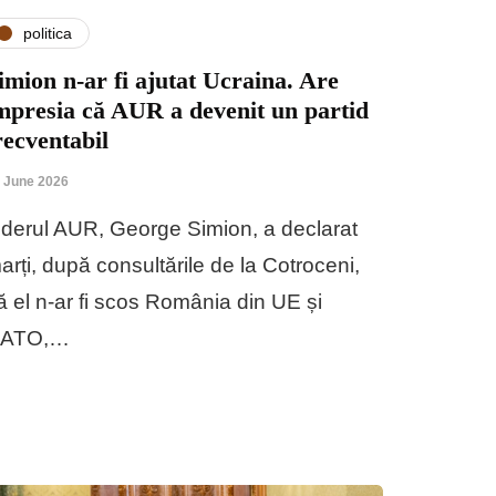
politica
imion n-ar fi ajutat Ucraina. Are
mpresia că AUR a devenit un partid
recventabil
 June 2026
iderul AUR, George Simion, a declarat
arți, după consultările de la Cotroceni,
ă el n-ar fi scos România din UE și
ATO,…