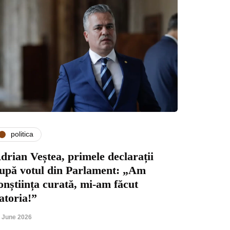
politica
drian Veștea, primele declarații
upă votul din Parlament: „Am
onștiința curată, mi-am făcut
atoria!”
 June 2026