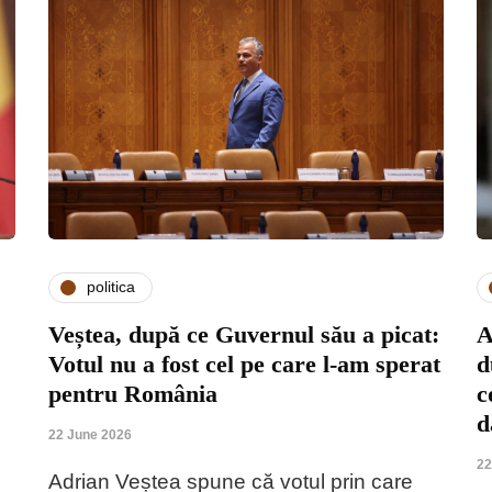
politica
Veștea, după ce Guvernul său a picat:
A
Votul nu a fost cel pe care l-am sperat
d
pentru România
c
d
22 June 2026
22
Adrian Veștea spune că votul prin care