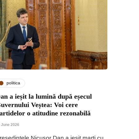
politica
an a ieșit la lumină după eșecul
uvernului Veștea: Voi cere
artidelor o atitudine rezonabilă
 June 2026
reședintele Nicușor Dan a ieșit marți cu