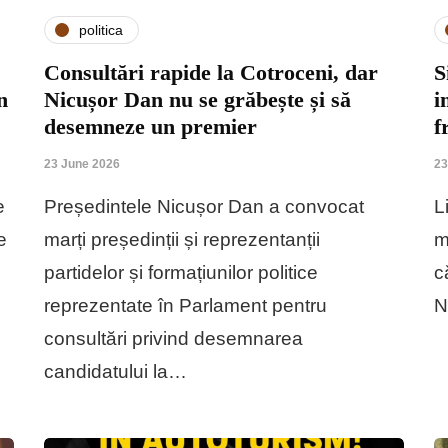
politica
Consultări rapide la Cotroceni, dar
S
n
Nicușor Dan nu se grăbește și să
i
desemneze un premier
f
23 June 2026
23
e
Președintele Nicușor Dan a convocat
L
e
marți președinții și reprezentanții
m
partidelor și formațiunilor politice
c
reprezentate în Parlament pentru
N
consultări privind desemnarea
candidatului la…