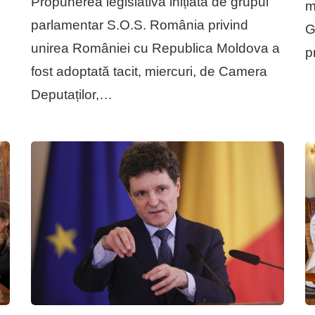
Propunerea legislativă inițiată de grupul
m
parlamentar S.O.S. România privind
G
unirea României cu Republica Moldova a
p
fost adoptată tacit, miercuri, de Camera
Deputaților,…