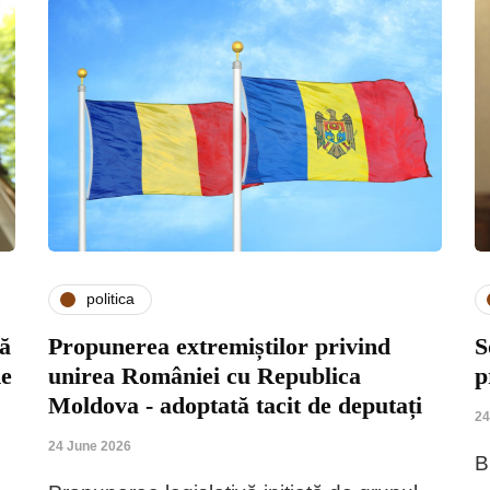
politica
vă
Propunerea extremiștilor privind
S
de
unirea României cu Republica
p
Moldova - adoptată tacit de deputați
24
24 June 2026
B