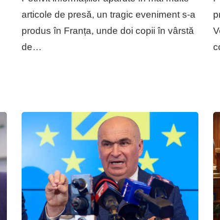
articole de presă, un tragic eveniment s-a
p
produs în Franța, unde doi copii în vârstă
V
de…
c