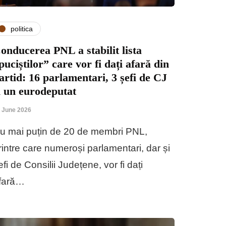
politica
onducerea PNL a stabilit lista
puciștilor” care vor fi dați afară din
artid: 16 parlamentari, 3 șefi de CJ
i un eurodeputat
 June 2026
u mai puțin de 20 de membri PNL,
rintre care numeroși parlamentari, dar și
efi de Consilii Județene, vor fi dați
fară…