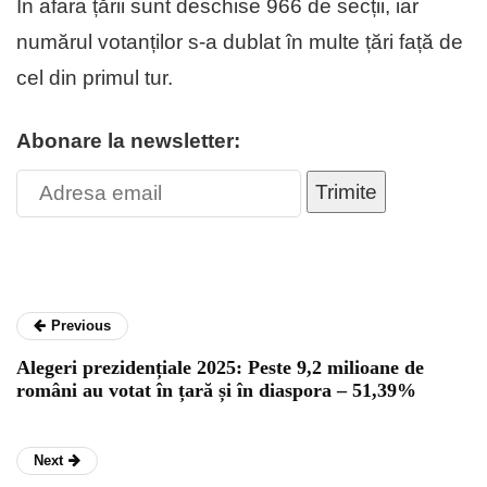
În afara țării sunt deschise 966 de secții, iar
numărul votanților s-a dublat în multe țări față de
cel din primul tur.
Abonare la newsletter:
Trimite
Previous
Alegeri prezidențiale 2025: Peste 9,2 milioane de
români au votat în țară și în diaspora – 51,39%
Next