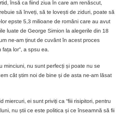
tid, însă ca fiind ziua în care am renăscut,
ebuie să înveți, să te lovești de ziduri, poate să
lor epste 5,3 milioane de români care au avut
ile luate de George Simion la alegerile din 18
cum ne-am ținut de cuvânt în acest proces
 fața lor”, a spsu ea.
u minciuni, nu sunt perfecți și poate nu se
cem cât știm noi de bine și de asta ne-am lăsat
ercuri, ei sunt priviți ca “fiii risipitori, pentru
ni, nu știi ce este politica și ce înseamnă să fii