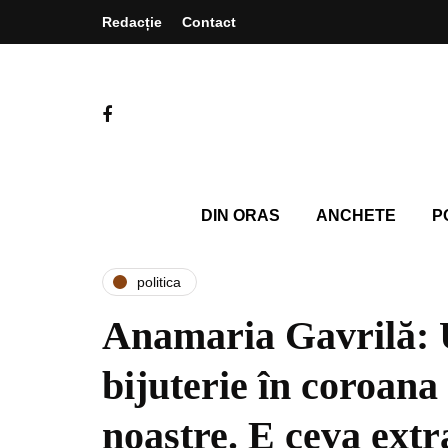
Redacție
Contact
DIN ORAS
ANCHETE
P
politica
Anamaria Gavrilă: U
bijuterie în coroana
noastre. E ceva ext