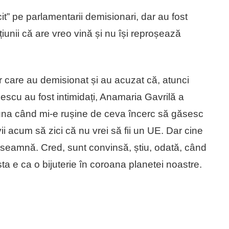
” pe parlamentarii demisionari, dar au fost
iunii că are vreo vină și nu își reproșează
care au demisionat și au acuzat că, atunci
escu au fost intimidați, Anamaria Gavrilă a
eauna când mi-e rușine de ceva încerc să găsesc
vii acum să zici că nu vrei să fii un UE. Dar cine
înseamnă. Cred, sunt convinsă, știu, odată, când
a e ca o bijuterie în coroana planetei noastre.