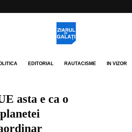
OLITICA
EDITORIAL
RAUTACISME
IN VIZOR
E asta e ca o
 planetei
raordinar