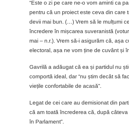
“Este o zi pe care ne-o vom aminti ca par
pentru că un proiect este ceva din care tr
devii mai bun. (…) Vrem să le mulțumi ce
încredere în mișcarea suveranistă (votur
mai – n.r.). Vrem să-i asigurăm că, așa 
electoral, așa ne vom ține de cuvânt și în
Gavrilă a adăugat că ea și partidul nu ști
comportă ideal, dar “nu știm decât să fa
viețile confortabile de acasă”.
Legat de cei care au demisionat din partid mi
că am toată încrederea că, după câteva lu
în Parlament”.