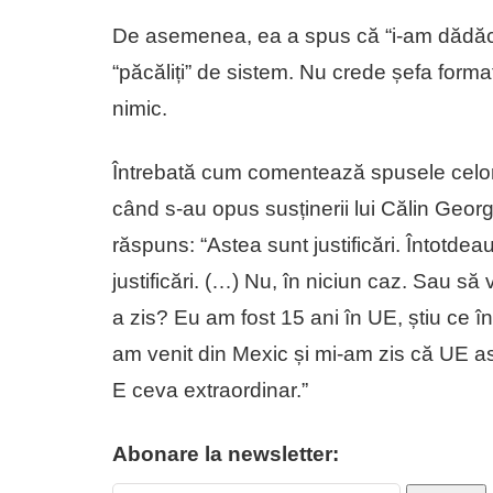
De asemenea, ea a spus că “i-am dădăcit
“păcăliți” de sistem. Nu crede șefa formaț
nimic.
Întrebată cum comentează spusele celor 
când s-au opus susținerii lui Călin Georg
răspuns: “Astea sunt justificări. Întotd
justificări. (…) Nu, în niciun caz. Sau să 
a zis? Eu am fost 15 ani în UE, știu ce 
am venit din Mexic și mi-am zis că UE ast
E ceva extraordinar.”
Abonare la newsletter: