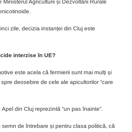
Ministerul Agriculturii și Dezvoltării Rurale
onicotinoide.
i zile, decizia instanței din Cluj este
icide interzise în UE?
ive este acela că fermierii sunt mai mulți și
, spre deosebire de cele ale apicultorilor “care
 Apel din Cluj reprezintă “un pas înainte”.
n semn de întrebare și pentru clasa politică, că