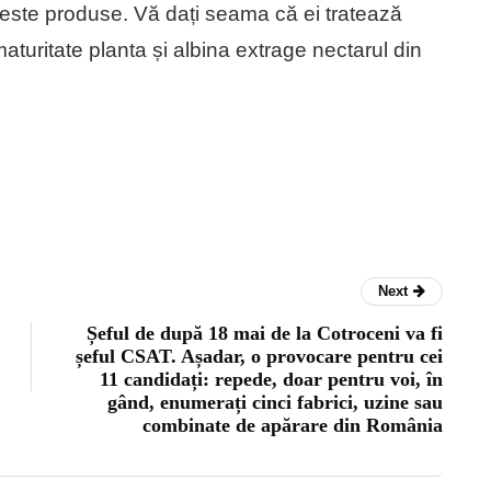
ste produse. Vă dați seama că ei tratează
turitate planta și albina extrage nectarul din
Next
Șeful de după 18 mai de la Cotroceni va fi
șeful CSAT. Așadar, o provocare pentru cei
11 candidați: repede, doar pentru voi, în
gând, enumerați cinci fabrici, uzine sau
combinate de apărare din România