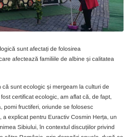
ogică sunt afectați de folosirea
are afectează familiile de albine și calitatea
am că sunt ecologic și mergeam la culturi de
ost certificat ecologic, am aflat că, de fapt,
ă, pomi fructiferi, oriunde se folosesc
”, a explicat pentru Euractiv Cosmin Herța, un
mea Sibiului, în contextul discuțiilor privind