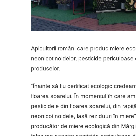
Apicultorii români care produc miere ecol
neonicotinoidelor, pesticide periculoase c
produselor.
“Înainte să fiu certificat ecologic crede
floarea soarelui. În momentul în care am f
pesticidele din floarea soarelui, din rapiț
neonicotinoidele, lasă reziduuri în miere
producător de miere ecologică din Mărgini