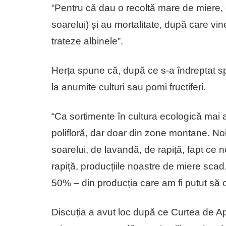
“Pentru că dau o recoltă mare de miere, d
soarelui) și au mortalitate, după care vin
trateze albinele”.
Herța spune că, după ce s-a îndreptat sp
la anumite culturi sau pomi fructiferi.
“Ca sortimente în cultura ecologică mai
polifloră, dar doar din zone montane. No
soarelui, de lavandă, de rapiță, fapt ce n
rapiță, producțiile noastre de miere sc
50% – din producția care am fi putut să 
Discuția a avut loc după ce Curtea de Ape