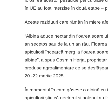
folosirea acestor pesticide periculoase 
în UE au fost interzise în două etape – pa
Aceste reziduuri care rămân în miere afe
“Albina aduce nectar din floarea soarelui
an secetos sau de la un an rău. Floarea s
apicultorii încearcă merg la floarea soare
albine”, a spus Cosmin Herța, proprietar 
produse agroalimentare ce se desfășoară î
20 -22 martie 2025.
În momentul în care găsesc o albină cu 
apicultorii știu că nectarul și polenul au 