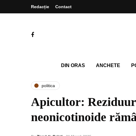
Redacție
Contact
DIN ORAS
ANCHETE
P
politica
Apicultor: Reziduur
neonicotinoide rămâ