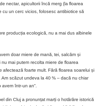
e nectar, apicultorii încă merg (la floarea
e cu un cerc vicios, folosesc antibiotice să
re producția ecologică, nu a mai dus albinele
 avem doar miere de mană, tei, salcâm și
i nu mai putem recolta miere de floarea
e afectează foarte mult. Fără floarea soarelui și
ad. Am scăzut undeva la 40 % – dacă nu chiar
o avem într-un an”.
l din Cluj a pronunțat marți o hotărâre istorică