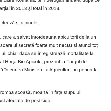
de către România, prin derogări anuale, după ce
rțial în 2013 și total în 2018.
ctează și albinele.
, care a salvat întotdeauna apicultorii de la un
oarelui secretă foarte mult nectar și atunci toți
lui, chiar dacă se înregistrează mortalitate la
al Herța Bio Apicole, prezent la Târgul de
n curtea Ministerului Agriculturii, în perioada
trompa scoasă, moartă în fața stupului,
fost afectate de pesticide.