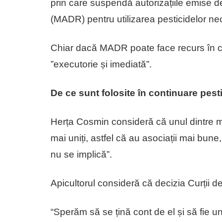
prin care suspendă autorizațiile emise de 
(MADR) pentru utilizarea pesticidelor ne
Chiar dacă MADR poate face recurs în cinc
”executorie și imediată”.
De ce sunt folosite în continuare pest
Herța Cosmin consideră că unul dintre mot
mai uniți, astfel că au asociații mai bune
nu se implică”.
Apicultorul consideră că decizia Curții de
“Sperăm să se țină cont de el și să fie u