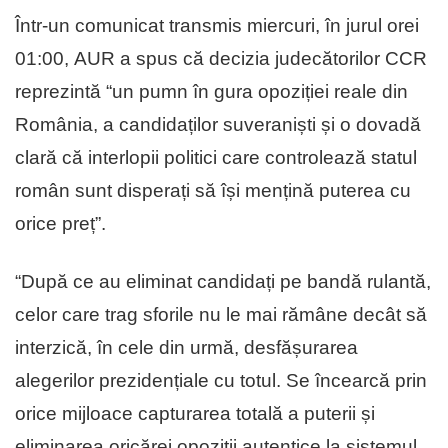
Într-un comunicat transmis miercuri, în jurul orei
01:00, AUR a spus că decizia judecătorilor CCR
reprezintă “un pumn în gura opoziției reale din
România, a candidaților suveraniști și o dovadă
clară că interlopii politici care controlează statul
român sunt disperați să își mențină puterea cu
orice preț”.
“După ce au eliminat candidați pe bandă rulantă,
celor care trag sforile nu le mai rămâne decât să
interzică, în cele din urmă, desfășurarea
alegerilor prezidențiale cu totul. Se încearcă prin
orice mijloace capturarea totală a puterii și
eliminarea oricărei opoziții autentice la sistemul