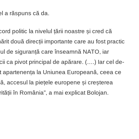
l a răspuns că da.
cord politic la nivelul țării noastre și cred că
it două direcții importante care au fost practic
lonul de siguranță care înseamnă NATO, iar
 ca pivot principal de apărare. (….) Iar cel de-
ost apartenența la Uniunea Europeană, ceea ce
, accesul la piețele europene și creșterea
tății în România”, a mai explicat Bolojan.