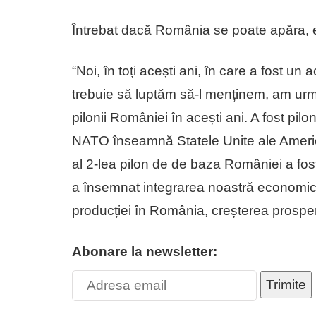
Întrebat dacă România se poate apăra, e
“Noi, în toți acești ani, în care a fost un a
trebuie să luptăm să-l menținem, am urmăr
pilonii României în acești ani. A fost pi
NATO înseamnă Statele Unite ale Americii
al 2-lea pilon de de baza României a f
a însemnat integrarea noastră economică
producției în România, creșterea prosperi
Abonare la newsletter:
Trimite