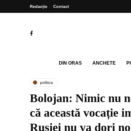
Redacție
Contact
DIN ORAS
ANCHETE
P
politica
Bolojan: Nimic nu n
că această vocație i
Rusiei nu va dori noi