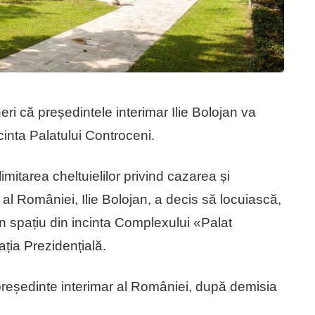
eri că președintele interimar Ilie Bolojan va
ncinta Palatului Controceni.
 limitarea cheltuielilor privind cazarea și
r al României, Ilie Bolojan, a decis să locuiască,
un spațiu din incinta Complexului «Palat
ația Prezidențială.
 președinte interimar al României, după demisia