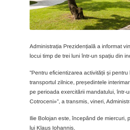
Administrația Prezidențială a informat vin
locui timp de trei luni într-un spațiu din i
”Pentru eficientizarea activității și pentru
transportul zilnice, președintele interima
pe perioada exercitării mandatului, într-
Cotroceni»”, a transmis, vineri, Administr
Ilie Bolojan este, începând de miercuri,
lui Klaus Iohannis.