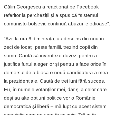
Călin Georgescu a reacționat pe Facebook
referitor la percheziții și a spus că “sistemul
comunisto-bolșevic continuă abuzurile odioase”.
“Azi, la ora 6 dimineața, au descins din nou în
zeci de locații peste familii, trezind copii din
somn. Caută să inventeze dovezi pentru a
justifica furtul alegerilor și pentru a face orice în
demersul de a bloca o nouă candidatură a mea
la prezidențiale. Caută de trei luni fără succes.
Eu, în numele votanților mei, dar și a celor care
deși au alte opțiuni politice vor o Românie
democratică și liberă – mă lupt cu acest sistem
securistic care ne vrea în sclavie. Trăim în