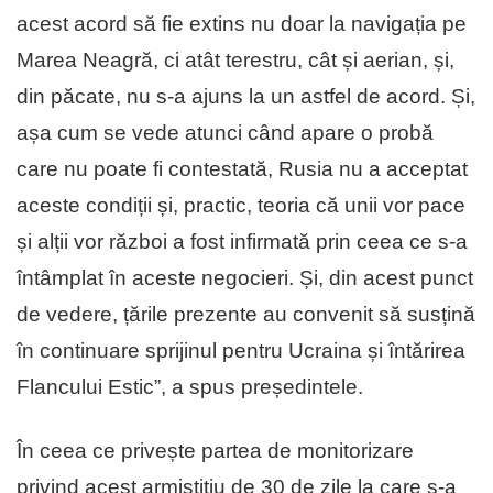
acest acord să fie extins nu doar la navigația pe
Marea Neagră, ci atât terestru, cât și aerian, și,
din păcate, nu s-a ajuns la un astfel de acord. Și,
așa cum se vede atunci când apare o probă
care nu poate fi contestată, Rusia nu a acceptat
aceste condiții și, practic, teoria că unii vor pace
și alții vor război a fost infirmată prin ceea ce s-a
întâmplat în aceste negocieri. Și, din acest punct
de vedere, țările prezente au convenit să susțină
în continuare sprijinul pentru Ucraina și întărirea
Flancului Estic”, a spus președintele.
În ceea ce privește partea de monitorizare
privind acest armistițiu de 30 de zile la care s-a