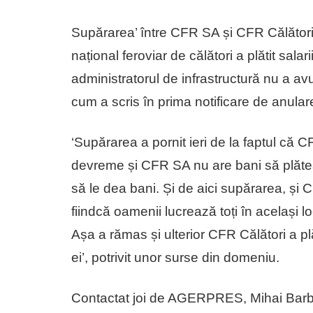
Supărarea’ între CFR SA și CFR Călători ar
național feroviar de călători a plătit sala
administratorul de infrastructură nu a avu
cum a scris în prima notificare de anulare
‘Supărarea a pornit ieri de la faptul că CF
devreme și CFR SA nu are bani să plătea
să le dea bani. Și de aici supărarea, și 
fiindcă oamenii lucrează toți în același 
Așa a rămas și ulterior CFR Călători a plăti
ei’, potrivit unor surse din domeniu.
Contactat joi de AGERPRES, Mihai Barbu 