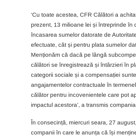
‘Cu toate acestea, CFR Călători a achit
prezent, 13 milioane lei și întreprinde î
încasarea sumelor datorate de Autoritat
efectuate, cât și pentru plata sumelor dato
Menționăm că dacă pe lângă subcompensa
călători se înregistrează și întârzieri în pl
categorii sociale și a compensației suntem
angajamentelor contractuale în termenel
călător pentru incovenientele care pot apă
impactul acestora’, a transmis compania
În consecință, miercuri seara, 27 august
companii în care le anunța că își menține