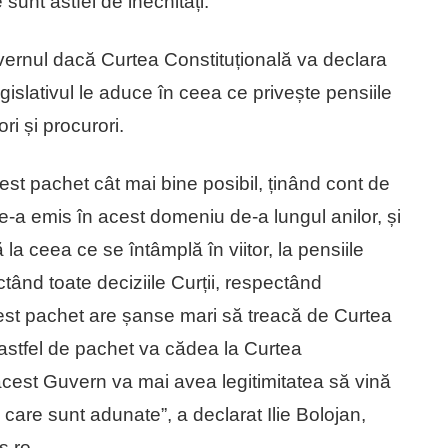
 sunt astfel de inechități.
uvernul dacă Curtea Constituțională va declara
islativul le aduce în ceea ce privește pensiile
ri și procurori.
est pachet cât mai bine posibil, ținând cont de
le-a emis în acest domeniu de-a lungul anilor, și
 la ceea ce se întâmplă în viitor, la pensiile
ctând toate deciziile Curții, respectând
cest pachet are șanse mari să treacă de Curtea
 astfel de pachet va cădea la Curtea
acest Guvern va mai avea legitimitatea să vină
 care sunt adunate”, a declarat Ilie Bolojan,
s.ro.