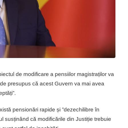
iectul de modificare a pensiilor magistraților va
eu de presupus că acest Guvern va mai avea
ptăți”.
xistă pensionări rapide și ”dezechilibre în
ul susținând că modificările din Justiție trebuie