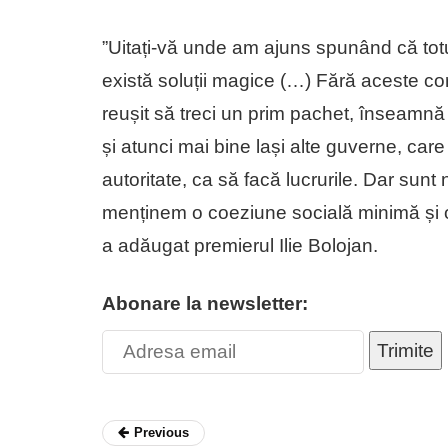
”Uitați-vă unde am ajuns spunând că totul
există soluții magice (…) Fără aceste cor
reușit să treci un prim pachet, înseamnă
și atunci mai bine lași alte guverne, care
autoritate, ca să facă lucrurile. Dar sunt
menținem o coeziune socială minimă și oa
a adăugat premierul Ilie Bolojan.
Abonare la newsletter:
Trimite
Previous