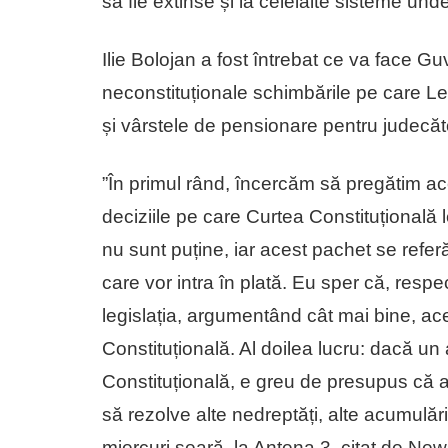
să fie extinse și la celelalte sisteme unde
Ilie Bolojan a fost întrebat ce va face G
neconstituționale schimbările pe care Leg
și vârstele de pensionare pentru judecăto
”În primul rând, încercăm să pregătim ac
deciziile pe care Curtea Constituțională 
nu sunt puține, iar acest pachet se referă
care vor intra în plată. Eu sper că, respe
legislația, argumentând cât mai bine, a
Constituțională. Al doilea lucru: dacă un
Constituțională, e greu de presupus că 
să rezolve alte nedreptăți, alte acumulări
miercuri seară, la Antena 3, citat de New