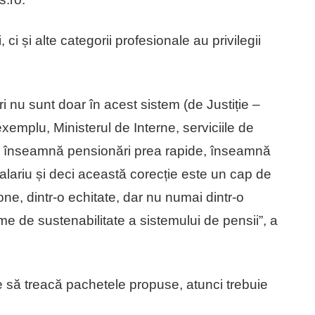
 ci și alte categorii profesionale au privilegii
 nu sunt doar în acest sistem (de Justiție –
exemplu, Ministerul de Interne, serviciile de
care înseamnă pensionări prea rapide, înseamnă
salariu și deci această corecție este un cap de
zone, dintr-o echitate, dar nu numai dintr-o
nime de sustenabilitate a sistemului de pensii”, a
 să treacă pachetele propuse, atunci trebuie