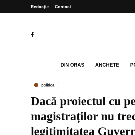
Redacție
Contact
DIN ORAS
ANCHETE
P
politica
Dacă proiectul cu pe
magistraților nu tr
legitimitatea Guvern