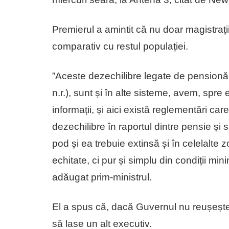
Premierul a amintit că nu doar magistrații,
comparativ cu restul populației.
”Aceste dezechilibre legate de pensionări
n.r.), sunt și în alte sisteme, avem, spre 
informații, și aici există reglementări 
dezechilibre în raportul dintre pensie și 
pod și ea trebuie extinsă și în celelalte 
echitate, ci pur și simplu din condiții mi
adăugat prim-ministrul.
El a spus că, dacă Guvernul nu reușește
să lase un alt executiv.