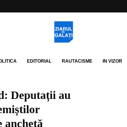
OLITICA
EDITORIAL
RAUTACISME
IN VIZOR
d: Deputații au
emiștilor
e anchetă