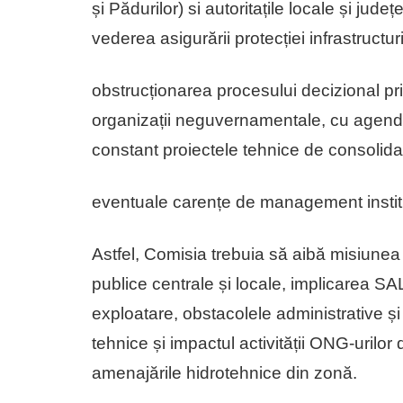
și Pădurilor) si autoritațile locale și ju
vederea asigurării protecției infrastructuri
obstrucționarea procesului decizional pri
organizații neguvernamentale, cu agendă
constant proiectele tehnice de consolidar
eventuale carențe de management instit
Astfel, Comisia trebuia să aibă misiunea 
publice centrale și locale, implicarea S
exploatare, obstacolele administrative și
tehnice și impactul activității ONG-urilor
amenajările hidrotehnice din zonă.