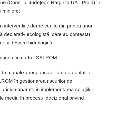
dețene (Consiliul Județean Harghita,UAT Praid) în
i miniere;
n intervenții externe venite din partea unor
 declarativ ecologistă, care au contestat
e și deviere hidrologică;
uțional în cadrul SALROM.
de a analiza responsabilitatea autorităților
ALROM în gestionarea riscurilor de
 juridice apărute în implementarea soluțiilor
 de mediu în procesul decizional privind