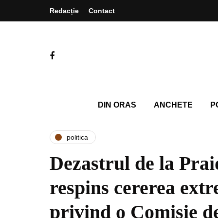
Redacție
Contact
DIN ORAS
ANCHETE
P
politica
Dezastrul de la Prai
respins cererea extr
privind o Comisie d