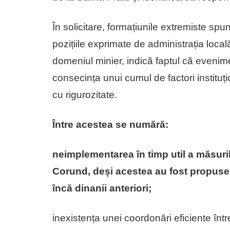
În solicitare, formațiunile extremiste spu
pozițiile exprimate de administrația loc
domeniul minier, indică faptul că evenimen
consecința unui cumul de factori instituți
cu rigurozitate.
Între acestea se numără:
neimplementarea în timp util a măsuril
Corund, deși acestea au fost propuse
încă dinanii anteriori;
inexistența unei coordonãri eficiente într