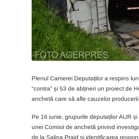
Plenul Camerei Deputaților a respins luni
“contra” și 53 de abțineri un proiect de H
anchetă care să afle cauzelor producerii 
Pe 16 iunie, grupurile deputaților AUR ș
unei Comisii de anchetă privind investig
de la Salina Praid și identificarea responsa