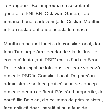
la Sângeorz -Băi, împreună cu secretarul
general al PNL BN, Octavian Ganea, i-au
înmânat banala adeverință lui Cristian Munthiu
într-un restaurant unde acesta lua masa.
Munthiu a ocupat funcția de consilier local, dar
Ioan Turc, repetăm secretar de stat la Justiție,
continuă lupta „anti-PSD” excluzând din Biroul
Politic Municipal pe toți consilierii care votează
proiecte PSD în Consiliul Local. De parcă în
administrație se face politică și nu se concep
proiecte pentru cetățeni. Păstrând proporțiile, de
parcă Ilie Bolojan, din calitatea de prim-ministru,
face politică doar liberală și nu alături de