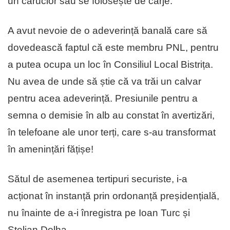
un cărucior sau se folosește de cârje.
A avut nevoie de o adeverință banală care să
dovedească faptul că este membru PNL, pentru
a putea ocupa un loc în Consiliul Local Bistrița.
Nu avea de unde să știe că va trăi un calvar
pentru acea adeverință. Presiunile pentru a
semna o demisie în alb au constat în avertizări,
în telefoane ale unor terți, care s-au transformat
în amenințări fățișe!
Sătul de asemenea tertipuri securiste, i-a
acționat în instanță prin ordonanță preșidențială,
nu înainte de a-i înregistra pe Ioan Turc și
Stelian Dolha.