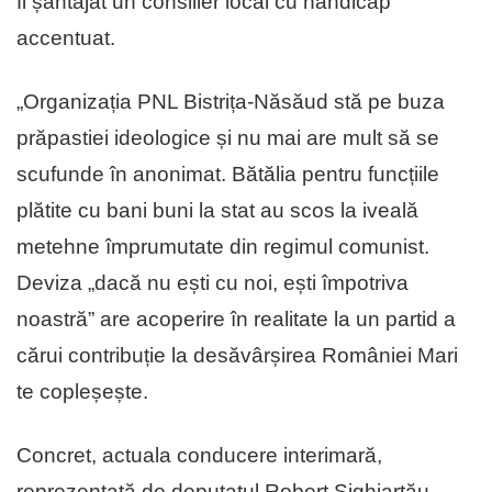
fi șantajat un consilier local cu handicap
accentuat.
„Organizația PNL Bistrița-Năsăud stă pe buza
prăpastiei ideologice și nu mai are mult să se
scufunde în anonimat. Bătălia pentru funcțiile
plătite cu bani buni la stat au scos la iveală
metehne împrumutate din regimul comunist.
Deviza „dacă nu ești cu noi, ești împotriva
noastră” are acoperire în realitate la un partid a
cărui contribuție la desăvârșirea României Mari
te copleșește.
Concret, actuala conducere interimară,
reprezentată de deputatul Robert Sighiartău,