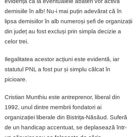
evidență că la eventualele abateri vor activa
demisiile în alb! Nu-i mai puțin adevărat că în
lipsa demisiilor în alb numeroși șefi de organizații
din județ au fost excluși prin simpla decizie a
celor trei.
Ilegalitatea acestor acțiuni este evidentă, iar
statutul PNL a fost pur și simplu călcat în
picioare.
Cristian Munthiu este antreprenor, liberal din
1992, unul dintre membrii fondatori ai
organizației liberale din Bistrița-Năsăud. Suferă
de un handicap accentuat, se deplasează într-