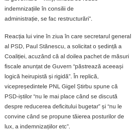
indemnizațiile în consilii de
administrație, se fac restructurări”.
Reacția lui vine în ziua în care secretarul general
al PSD, Paul Stănescu, a solicitat o ședință a
Coaliției, acuzând că al doilea pachet de măsuri
fiscale anunțat de Guvern “păstrează aceeași
logică heirupistă și rigidă”. În replică,
vicepreședintele PNL Gigel Știrbu spune că
PSD-iștilor “nu le mai place când se discută
despre reducerea deficitului bugetar” și “nu le
convine când se propune tăierea posturilor de
lux, a indemnizațiilor etc”.