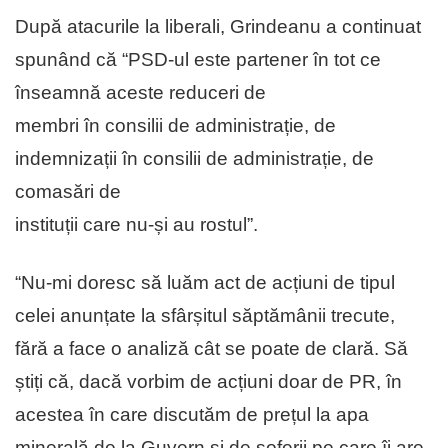
După atacurile la liberali, Grindeanu a continuat
spunând că “PSD-ul este partener în tot ce
înseamnă aceste reduceri de
membri în consilii de administrație, de
indemnizații în consilii de administrație, de
comasări de
instituții care nu-și au rostul”.
“Nu-mi doresc să luăm act de acțiuni de tipul
celei anunțate la sfârșitul săptămânii trecute,
fără a face o analiză cât se poate de clară. Să
știți că, dacă vorbim de acțiuni doar de PR, în
acestea în care discutăm de prețul la apa
minerală de la Guvern și de șoferii pe care îi are