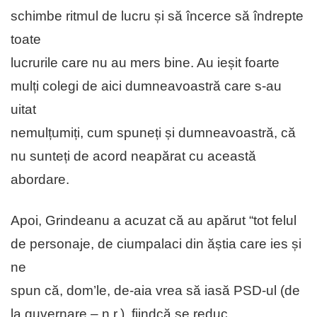
schimbe ritmul de lucru și să încerce să îndrepte
toate
lucrurile care nu au mers bine. Au ieșit foarte
mulți colegi de aici dumneavoastră care s-au
uitat
nemulțumiți, cum spuneți și dumneavoastră, că
nu sunteți de acord neapărat cu această
abordare.
Apoi, Grindeanu a acuzat că au apărut “tot felul
de personaje, de ciumpalaci din ăștia care ies și
ne
spun că, dom’le, de-aia vrea să iasă PSD-ul (de
la guvernare – n.r.), fiindcă se reduc