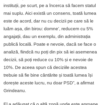
instituții, pe scurt, pe a încerca să facem statul
mai suplu. Aici există un consens, toată lumea
este de acord, dar nu cu decizii pe care să le
luăm așa, din birou: domne’, reducem cu 5%
angajații, dau un exemplu, din administrația
publică locală. Poate e nevoie, dacă se face o
analiză, fiindcă nu poți din pix să iei asemenea
decizii, să poți reduce cu 10% și e nevoie de
10%. De aceea spun că deciziile acestea
trebuie să fie bine cântărite și toată lumea își
dorește aceste lucru, nu doar PSD”, a afirmat
Grindeanu.
El a adăugat că o altă zonă unde este aproape