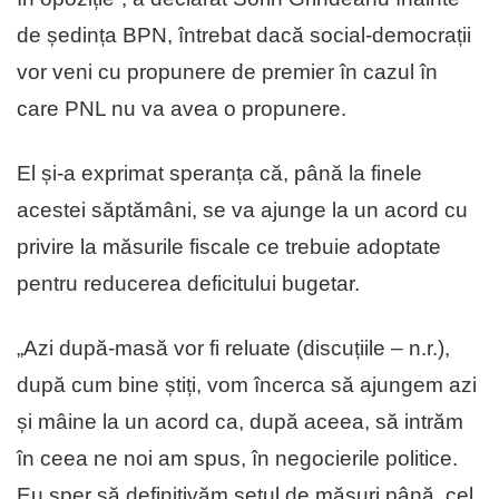
de ședința BPN, întrebat dacă social-democrații
vor veni cu propunere de premier în cazul în
care PNL nu va avea o propunere.
El și-a exprimat speranța că, până la finele
acestei săptămâni, se va ajunge la un acord cu
privire la măsurile fiscale ce trebuie adoptate
pentru reducerea deficitului bugetar.
„Azi după-masă vor fi reluate (discuțiile – n.r.),
după cum bine știți, vom încerca să ajungem azi
și mâine la un acord ca, după aceea, să intrăm
în ceea ne noi am spus, în negocierile politice.
Eu sper să definitivăm setul de măsuri până, cel