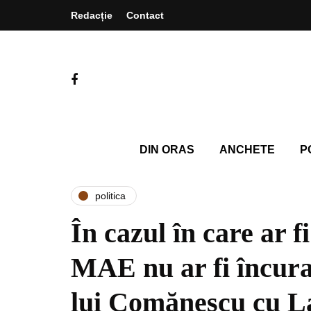
Redacție
Contact
DIN ORAS
ANCHETE
P
politica
În cazul în care ar fi
MAE nu ar fi încura
lui Comănescu cu L