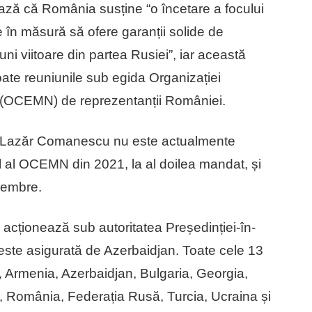
ează că România susține “o încetare a focului
 în măsură să ofere garanții solide de
ni viitoare din partea Rusiei”, iar această
oate reuniunile sub egida Organizației
(OCEMN) de reprezentanții României.
l Lazăr Comanescu nu este actualmente
ral al OCEMN din 2021, la al doilea mandat, și
 membre.
acționează sub autoritatea Președinției-în-
 este asigurată de Azerbaidjan. Toate cele 13
, Armenia, Azerbaidjan, Bulgaria, Georgia,
 România, Federația Rusă, Turcia, Ucraina și