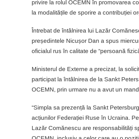
privire la rolul OCEMN în promovarea co
la modalitățile de sporire a contribuției o
Întrebat de întâlnirea lui Lazăr Comănes
președintele Nicușor Dan a spus miercuri
oficialul rus în calitate de “persoană fizic
Ministerul de Externe a precizat, la sol
participat la întâlnirea de la Sankt Peter
OCEMN, prin urmare nu a avut un manda
“Simpla sa prezență la Sankt Petersburg
acțiunilor Federației Ruse în Ucraina. Pe
Lazăr Comănescu are responsabilități sp
OCEMN, inclusiv a celor care au o poziț