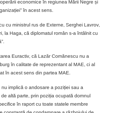
operării economice în regiunea Mării Negre și
rganizației” în acest sens.
cu cu ministrul rus de Externe, Serghei Lavrov,
, la Haga, că diplomatul român s-a întâlnit cu
ă”.
icitarea Euractiv, că Lazăr Comănescu nu a
sburg în calitate de reprezentant al MAE, ci al
t în acest sens din partea MAE.
 nu implică o andosare a poziției sau a
 de altă parte, prin poziția ocupată domnul
ecifice în raport cu toate statele membre
ie constantă de condamnare a războiului de