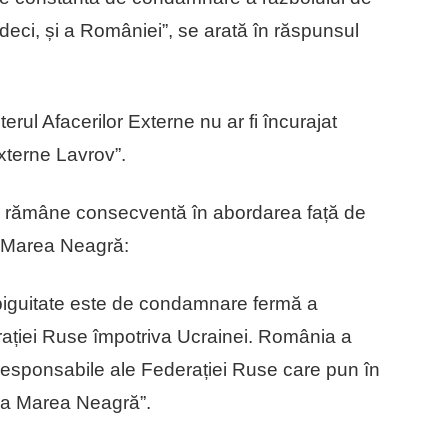
deci, și a României”, se arată în răspunsul
sterul Afacerilor Externe nu ar fi încurajat
externe Lavrov”.
a rămâne consecventă în abordarea față de
la Marea Neagră:
biguitate este de condamnare fermă a
rației Ruse împotriva Ucrainei. România a
 iresponsabile ale Federației Ruse care pun în
 la Marea Neagră”.