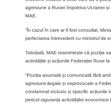
agresiune a Rusiei împotriva Ucrainei și 
MAE.
“În cazul în care ar fi fost consultat, Mini
perfectarea întrevederii cu ministrul de 
Totodată, MAE reamintește că poziția s
activitățile și acțiunile Federației Ruse 
“Poziția asumată și comunicată fără am
agresiunii ilegale și neprovocate a Fede
condamnat inclusiv și specific acțiunile
pericol siguranța activităților economice