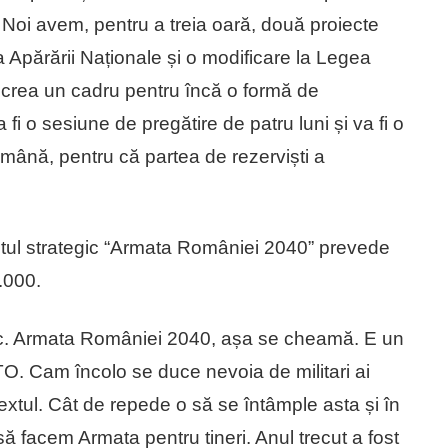
 Noi avem, pentru a treia oară, două proiecte
 Apărării Naționale și o modificare la Legea
m crea un cadru pentru încă o formă de
a fi o sesiune de pregătire de patru luni și va fi o
ână, pentru că partea de rezerviști a
ul strategic “Armata României 2040” prevede
.000.
ic. Armata României 2040, așa se cheamă. E un
TO. Cam încolo se duce nevoia de militari ai
extul. Cât de repede o să se întâmple asta și în
să facem Armata pentru tineri. Anul trecut a fost