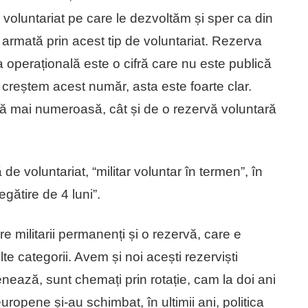
 voluntariat pe care le dezvoltăm și sper ca din
e armată prin acest tip de voluntariat. Rezerva
a operațională este o cifră care nu este publică
 creștem acest număr, asta este foarte clar.
ă mai numeroasă, cât și de o rezervă voluntară
de voluntariat, “militar voluntar în termen”, în
gătire de 4 luni”.
 militarii permanenți și o rezervă, care e
e categorii. Avem și noi acești rezerviști
enează, sunt chemați prin rotație, cam la doi ani
uropene și-au schimbat, în ultimii ani, politica