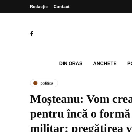
Redacție
Contact
DIN ORAS
ANCHETE
P
politica
Moșteanu: Vom crea
pentru încă o formă
militar; pregătirea 