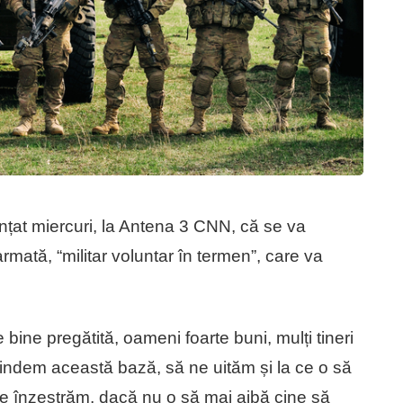
unțat miercuri, la Antena 3 CNN, că se va
rmată, “militar voluntar în termen”, care va
bine pregătită, oameni foarte buni, mulți tineri
xtindem această bază, să ne uităm și la ce o să
e înzestrăm, dacă nu o să mai aibă cine să