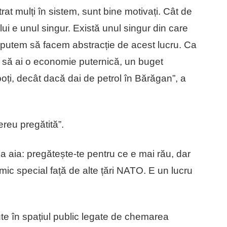
at mulți în sistem, sunt bine motivați. Cât de
ui e unul singur. Există unul singur din care
u putem să facem abstracție de acest lucru. Ca
e să ai o economie puternică, un buget
poți, decât dacă dai de petrol în Bărăgan”, a
ereu pregătită”.
rba aia: pregătește-te pentru ce e mai rău, dar
mic special față de alte țări NATO. E un lucru
rute în spațiul public legate de chemarea