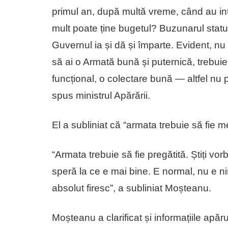
primul an, după multă vreme, când au intr
mult poate ține bugetul? Buzunarul statul
Guvernul ia și dă și împarte. Evident, n
să ai o Armată bună și puternică, trebui
funcțional, o colectare bună — altfel nu 
spus ministrul Apărării.
El a subliniat că “armata trebuie să fie m
“Armata trebuie să fie pregătită. Știți vo
speră la ce e mai bine. E normal, nu e ni
absolut firesc”, a subliniat Moșteanu.
Moșteanu a clarificat și informațiile apă