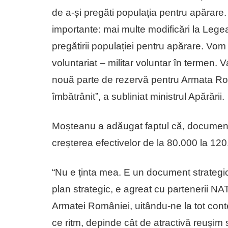
de a-și pregăti populația pentru apărare.
importante: mai multe modificări la Legea
pregătirii populației pentru apărare. Vo
voluntariat – militar voluntar în termen. V
nouă parte de rezervă pentru Armata Rom
îmbătrânit”, a subliniat ministrul Apărării.
Moșteanu a adăugat faptul că, document
creșterea efectivelor de la 80.000 la 120
“Nu e ținta mea. E un document strateg
plan strategic, e agreat cu partenerii NA
Armatei României, uitându-ne la tot cont
ce ritm, depinde cât de atractivă reușim 