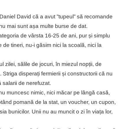
ul Daniel David că a avut ”tupeul” să recomande
ot nu mai sunt așa multe burse de dat.
egoria de vârsta 16-25 de ani, pur și simplu
e tineri, nu-i găsim nici la scoală, nici la
zilei, sălile de jocuri, în miezul nopții, de
triga disperați fermierii și constructorii că nu
salarii de nerefuzat.
, nu muncesc nimic, nici măcar pe lângă casă,
ptând pomană de la stat, un voucher, un cupon,
a bunicilor. Unii nu au muncit o zi în viața lor,