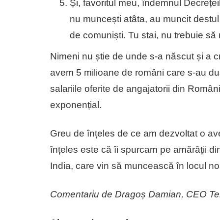
Și, favoritul meu, îndemnul Decrețeil
nu muncești atâta, au muncit destul
de comuniști. Tu stai, nu trebuie să 
Nimeni nu știe de unde s-a născut și a c
avem 5 milioane de români care s-au dus l
salariile oferite de angajatorii din Rom
exponențial.
Greu de înțeles de ce am dezvoltat o av
înțeles este că îi spurcam pe amărâții d
India, care vin să muncească în locul no
Comentariu de Dragoș Damian, CEO Ter