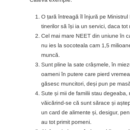
O țară întreagă îl înjură pe Ministr
tinerilor să își ia un servici, daca t
Cel mai mare NEET din uniune în cat
nu ies la socoteala cam 1,5 milioane d
muncă.
Sunt pline la sate crâșmele, în miezul 
oameni în putere care pierd vremea. S
găsesc muncitori, deși pun pe masă 
Sute și mii de familii stau degeaba
văicărind-se că sunt sărace și aște
un card de alimente și, desigur, pensi
au tot primit pomeni.