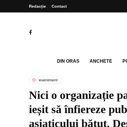
Redacție
Contact
DIN ORAS
ANCHETE
P
eveniment
Nici o organizație p
ieșit să înfiereze pub
asiaticului bătut. D