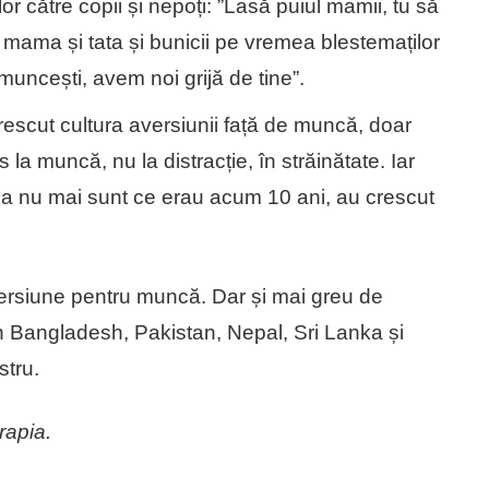
or către copii și nepoți: ”Lasă puiul mamii, tu să
 mama și tata și bunicii pe vremea blestemaților
muncești, avem noi grijă de tine”.
rescut cultura aversiunii față de muncă, doar
a muncă, nu la distracție, în străinătate. Iar
ânia nu mai sunt ce erau acum 10 ani, au crescut
ersiune pentru muncă. Dar și mai greu de
in Bangladesh, Pakistan, Nepal, Sri Lanka și
stru.
apia.