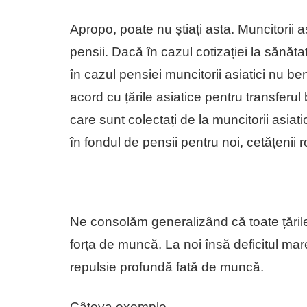
Apropo, poate nu știați asta. Muncitorii asi
pensii. Dacă în cazul cotizației la sănăta
în cazul pensiei muncitorii asiatici nu b
acord cu țările asiatice pentru transferul
care sunt colectați de la muncitorii asiat
în fondul de pensii pentru noi, cetățenii 
Ne consolăm generalizând că toate țări
forța de muncă. La noi însă deficitul ma
repulsie profundă fată de muncă.
Câteva exemple.