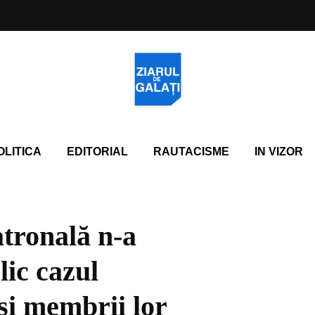
OLITICA
EDITORIAL
RAUTACISME
IN VIZOR
atronală n-a
lic cazul
eși membrii lor