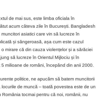
xtul de mai sus, este limba oficiala în
bătut acum câteva zile în București. Bangladesh
muncitori asiatici care vin să lucreze în
licată și sângeroasă, așa cum este cazul
ci o mirare că din cauza violențelor și a sărăciei
ajung să lucreze în Orientul Mijlociu și în
5 milioane de români, începând din anii 2000.
curente politice, ne apucăm să batem muncitorii
ia locurile de muncă – toată povestea este de un
 în România tocmai pentru că noi, românii, nu