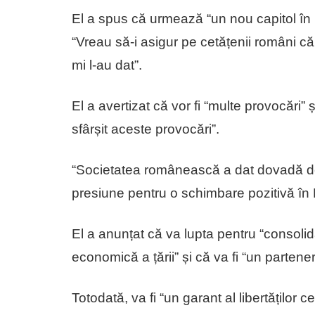
El a spus că urmează “un nou capitol în
“Vreau să-i asigur pe cetățenii români că
mi l-au dat”.
El a avertizat că vor fi “multe provocări
sfârșit aceste provocări”.
“Societatea românească a dat dovadă de
presiune pentru o schimbare pozitivă î
El a anunțat că va lupta pentru “consolidar
economică a țării” și că va fi “un partener
Totodată, va fi “un garant al libertăților ce