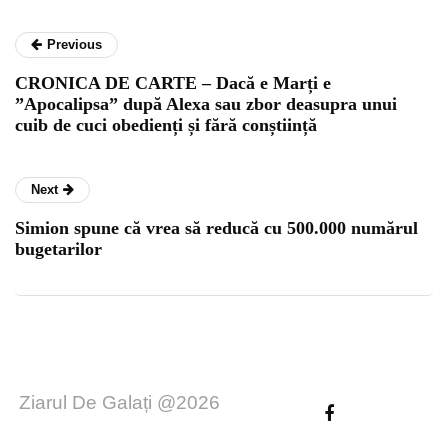
Previous
CRONICA DE CARTE – Dacă e Marți e
”Apocalipsa” după Alexa sau zbor deasupra unui
cuib de cuci obedienți și fără conștiință
Next
Simion spune că vrea să reducă cu 500.000 numărul
bugetarilor
Ziarul De Galați @2026