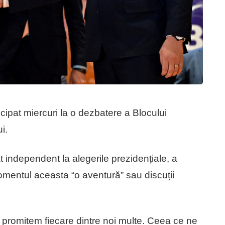
icipat miercuri la o dezbatere a Blocului
i.
 independent la alegerile prezidențiale, a
omentul aceasta “o aventură” sau discuții
ă promitem fiecare dintre noi multe. Ceea ce ne