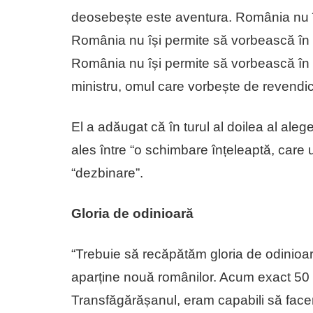
deosebește este aventura. România nu î
România nu își permite să vorbească în 
România nu își permite să vorbească în
ministru, omul care vorbește de revendicăr
El a adăugat că în turul al doilea al ale
ales între “o schimbare înțeleaptă, care
“dezbinare”.
Gloria de odinioară
“Trebuie să recăpătăm gloria de odinioar
aparține nouă românilor. Acum exact 50 
Transfăgărășanul, eram capabili să facem