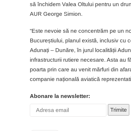
să închidem Valea Oltului pentru un drum 
AUR George Simion.
“Este nevoie să ne concentrăm pe un nod
Bucureștiului, planul există, inclusiv cu c
Adunați – Dunăre, în jurul localității Adu
infrastructurii rutiere necesare. Asta au 
poarta prin care au venit mărfuri din afar
companie națională aviatică reprezentat
Abonare la newsletter:
Trimite