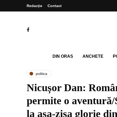
Redacție
Contact
DIN ORAS
ANCHETE
P
politica
Nicușor Dan: Român
permite o aventură/
la așa-zisa glorie d