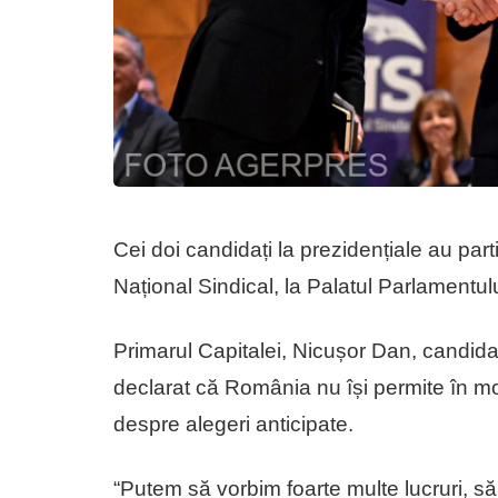
Cei doi candidați la prezidențiale au part
Național Sindical, la Palatul Parlamentulu
Primarul Capitalei, Nicușor Dan, candidat
declarat că România nu își permite în m
despre alegeri anticipate.
“Putem să vorbim foarte multe lucruri, s