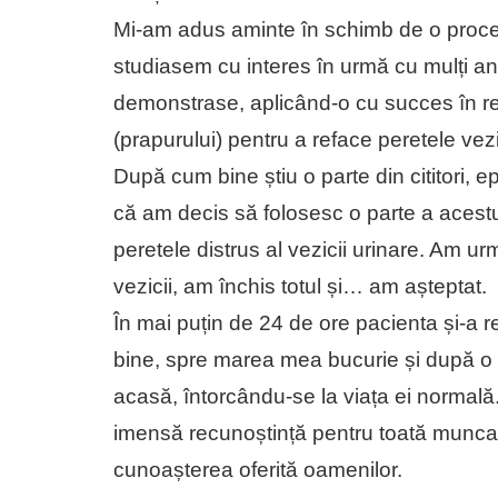
Mi-am adus aminte în schimb de o proced
studiasem cu interes în urmă cu mulți ani
demonstrase, aplicând-o cu succes în rep
(prapurului) pentru a reface peretele vezi
După cum bine știu o parte din cititori, 
că am decis să folosesc o parte a acestu
peretele distrus al vezicii urinare. Am u
vezicii, am închis totul și… am așteptat.
În mai puțin de 24 de ore pacienta și-a r
bine, spre marea mea bucurie și după o
acasă, întorcându-se la viața ei normală.
imensă recunoștință pentru toată munca 
cunoașterea oferită oamenilor.