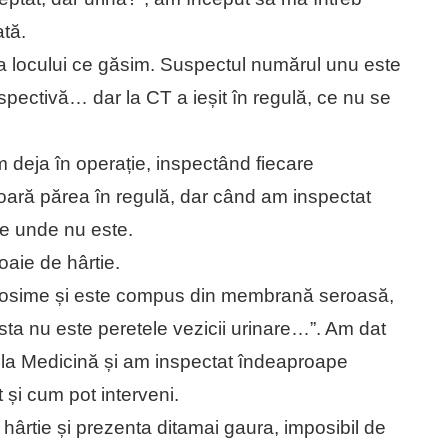
ată.
a locului ce găsim. Suspectul numărul unu este
spectivă… dar la CT a ieșit în regulă, ce nu se
m deja în operație, inspectând fiecare
rioară părea în regulă, dar când am inspectat
de unde nu este.
aie de hârtie.
i grosime și este compus din membrană seroasă,
ta nu este peretele vezicii urinare…”. Am dat
e la Medicină și am inspectat îndeaproape
t și cum pot interveni.
e hârtie și prezenta ditamai gaura, imposibil de