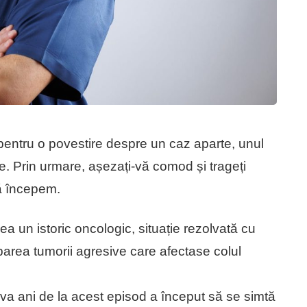
pentru o povestire despre un caz aparte, unul
e. Prin urmare, așezați-vă comod și trageți
ă începem.
a un istoric oncologic, situație rezolvată cu
rparea tumorii agresive care afectase colul
iva ani de la acest episod a început să se simtă