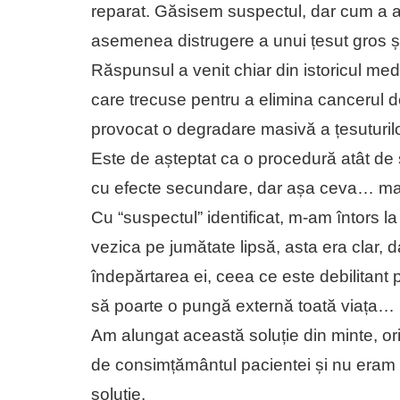
reparat. Găsisem suspectul, dar cum a a
asemenea distrugere a unui țesut gros și
Răspunsul a venit chiar din istoricul med
care trecuse pentru a elimina cancerul de 
provocat o degradare masivă a țesuturilo
Este de așteptat ca o procedură atât de 
cu efecte secundare, dar așa ceva… mai
Cu “suspectul” identificat, m-am întors la
vezica pe jumătate lipsă, asta era clar, d
îndepărtarea ei, ceea ce este debilitant p
să poarte o pungă externă toată viața… n
Am alungat această soluție din minte, o
de consimțământul pacientei și nu eram
soluție.