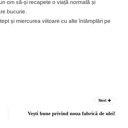
un om să-și recapete o viață normală și
re bucurie.
ept și miercurea viitoare cu alte întâmplări pe
Next
Vești bune privind noua fabrică de ulei!