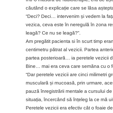
căutând o explicație care se lăsa aștept
“Deci? Deci… intervenim și vedem la faț
vezica, ceva este în neregulă în zona re
leagă? Ce nu se leagă?”.
Am pregătit pacienta si în scurt timp era
centimetru pătrat al vezicii. Partea ante
partea posterioară… ia peretele vezicii 
Bine… mai era ceva care semăna cu o fo
“Dar peretele vezicii are cinci milimetr
musculară și mucoasă, prin urmare, aces
pauză înregistrării mentale a cursului d
situația, încercând să înțeleg la ce mă ui
Peretele vezicii era efectiv cât o foaie d