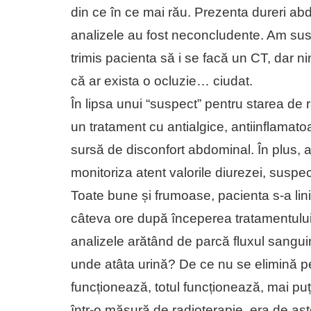
din ce în ce mai rău. Prezenta dureri abdo
analizele au fost neconcludente. Am susp
trimis pacienta să i se facă un CT, dar n
că ar exista o ocluzie… ciudat.
În lipsa unui “suspect” pentru starea de 
un tratament cu antialgice, antiinflamatoa
sursă de disconfort abdominal. În plus,
monitoriza atent valorile diurezei, suspec
Toate bune și frumoase, pacienta s-a liniș
câteva ore după începerea tratamentului,
analizele arătând de parcă fluxul sang
unde atâta urină? De ce nu se elimină p
funcționează, totul funcționează, mai puți
într-o măsură de radioterapie, era de așt