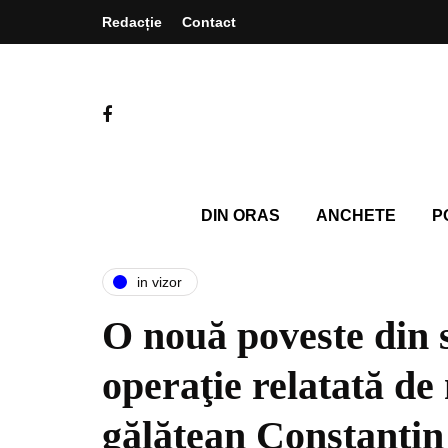
Redacție
Contact
DIN ORAS
ANCHETE
P
in vizor
O nouă poveste din 
operaţie relatată de
gălățean Constantin