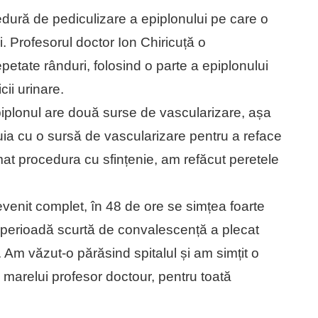
ură de pediculizare a epiplonului pe care o
. Profesorul doctor Ion Chiricuță o
etate rânduri, folosind o parte a epiplonului
cii urinare.
epiplonul are două surse de vascularizare, așa
ia cu o sursă de vascularizare pentru a reface
rmat procedura cu sfințenie, am refăcut peretele
evenit complet, în 48 de ore se simțea foarte
 perioadă scurtă de convalescență a plecat
 Am văzut-o părăsind spitalul și am simțit o
marelui profesor doctour, pentru toată