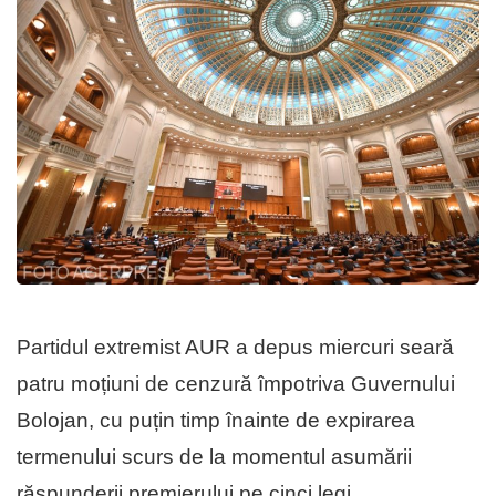
Partidul extremist AUR a depus miercuri seară
patru moțiuni de cenzură împotriva Guvernului
Bolojan, cu puțin timp înainte de expirarea
termenului scurs de la momentul asumării
răspunderii premierului pe cinci legi.