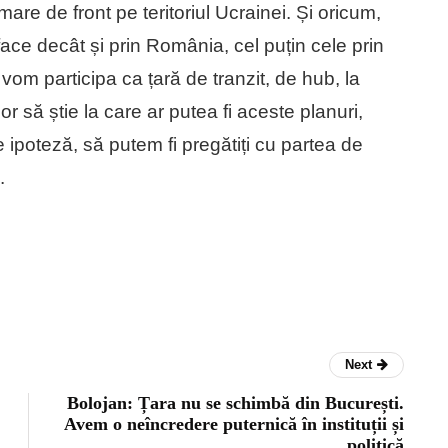
are de front pe teritoriul Ucrainei. Și oricum,
face decât și prin România, cel puțin cele prin
om participa ca țară de tranzit, de hub, la
jor să știe la care ar putea fi aceste planuri,
e ipoteză, să putem fi pregătiți cu partea de
.
Next
Bolojan: Țara nu se schimbă din București.
Avem o neîncredere puternică în instituții și
politică