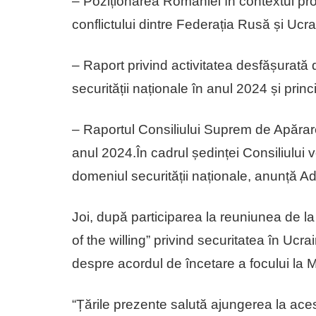
– Poziționarea României în contextul pr
conflictului dintre Federația Rusă și Ucra
– Raport privind activitatea desfășurată de
securității naționale în anul 2024 și prin
– Raportul Consiliului Suprem de Apărare 
anul 2024.În cadrul ședinței Consiliului vo
domeniul securității naționale, anunță Ad
Joi, după participarea la reuniunea de la 
of the willing” privind securitatea în Ucra
despre acordul de încetare a focului la 
“Țările prezente salută ajungerea la ace