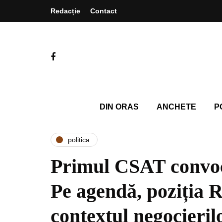
Redacție
Contact
DIN ORAS
ANCHETE
P
politica
Primul CSAT convoc
Pe agendă, poziția 
contextul negocieril