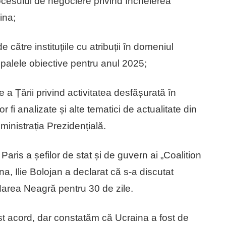
ocesului de negociere privind încheierea
ina;
 către instituțiile cu atribuții în domeniul
cipalele obiective pentru anul 2025;
a Țării privind activitatea desfășurată în
r fi analizate și alte tematici de actualitate din
ministrația Prezidențială.
Paris a șefilor de stat și de guvern ai „Coalition
ina, Ilie Bolojan a declarat că s-a discutat
Marea Neagră pentru 30 de zile.
st acord, dar constatăm că Ucraina a fost de