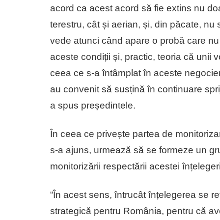
acord ca acest acord să fie extins nu do
terestru, cât și aerian, și, din păcate, n
vede atunci când apare o probă care nu 
aceste condiții și, practic, teoria că unii v
ceea ce s-a întâmplat în aceste negocieri
au convenit să susțină în continuare sprij
a spus președintele.
În ceea ce privește partea de monitorizar
s-a ajuns, urmează să se formeze un gr
monitorizării respectării acestei înțelegeri
“În acest sens, întrucât înțelegerea se 
strategică pentru România, pentru că ave