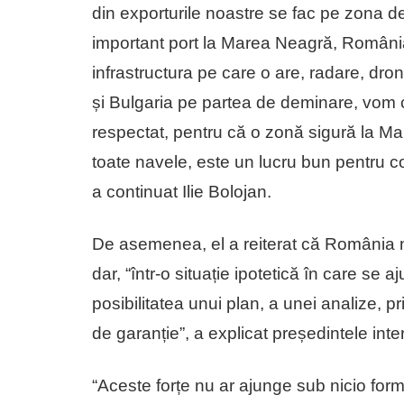
din exporturile noastre se fac pe zona d
important port la Marea Neagră, România 
infrastructura pe care o are, radare, dron
și Bulgaria pe partea de deminare, vom c
respectat, pentru că o zonă sigură la M
toate navele, este un lucru bun pentru c
a continuat Ilie Bolojan.
De asemenea, el a reiterat că România nu
dar, “într-o situație ipotetică în care se
posibilitatea unui plan, a unei analize, p
de garanție”, a explicat președintele inte
“Aceste forțe nu ar ajunge sub nicio formă 