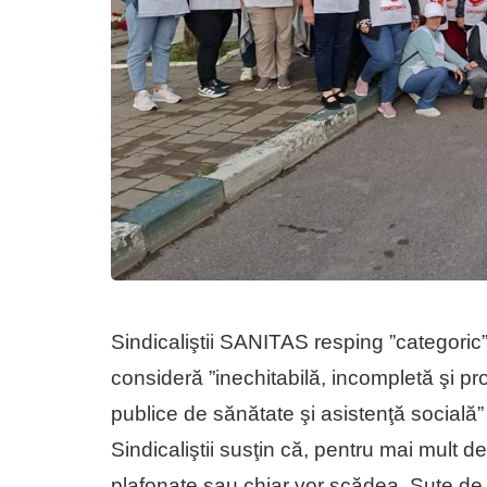
Sindicaliştii SANITAS resping ”categoric” p
consideră ”inechitabilă, incompletă şi pr
publice de sănătate şi asistenţă socială” 
Sindicaliştii susţin că, pentru mai mult de 
plafonate sau chiar vor scădea. Sute de 