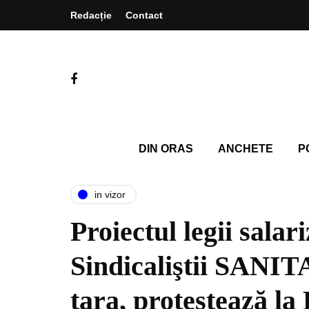
Redacție
Contact
DIN ORAS
ANCHETE
P
in vizor
Proiectul legii salar
Sindicaliştii SANIT
țara, protestează la