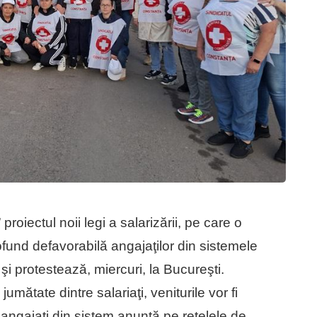
roiectul noii legi a salarizării, pe care o
ofund defavorabilă angajaţilor din sistemele
şi protestează, miercuri, la Bucureşti.
jumătate dintre salariaţi, veniturile vor fi
angajaţi din sistem anunţă pe reţelele de