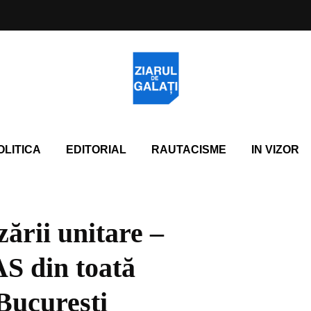
OLITICA
EDITORIAL
RAUTACISME
IN VIZOR
izării unitare –
AS din toată
 Bucureşti