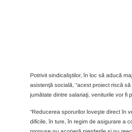
Potrivit sindicaliştilor, în loc să aducă ma
asistenţă socială, “acest proiect riscă s
jumătate dintre salariaţi, veniturile vor f
“Reducerea sporurilor loveşte direct în ve
dificile, în ture, în regim de asigurare a 
propuse nu acoperă pierderile şi nu reec