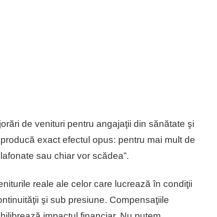
jorări de venituri pentru angajaţii din sănătate şi
ă producă exact efectul opus: pentru mai mult de
i plafonate sau chiar vor scădea”.
niturile reale ale celor care lucrează în condiţii
continuităţii şi sub presiune. Compensaţiile
hilibrează impactul financiar. Nu putem