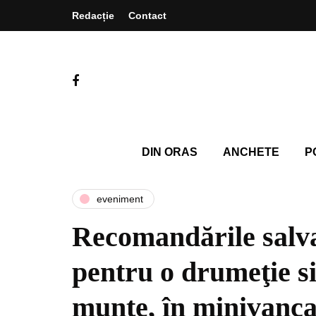
Redacție
Contact
DIN ORAS
ANCHETE
P
eveniment
Recomandările salva
pentru o drumeţie s
munte, în minivanca