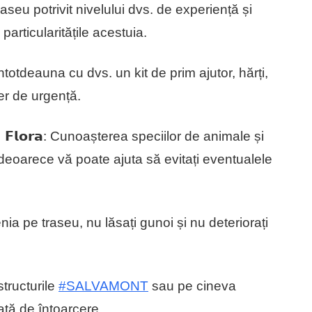
ți un traseu potrivit nivelului dvs. de experiență și
particularitățile acestuia.
 Aveți întotdeauna cu dvs. un kit de prim ajutor, hărți,
er de urgență.
𝗻𝗮 𝘀̦𝗶 𝗙𝗹𝗼𝗿𝗮: Cunoașterea speciilor de animale și
u deoarece vă poate ajuta să evitați eventualele
curățenia pe traseu, nu lăsați gunoi și nu deteriorați
i structurile
#SALVAMONT
sau pe cineva
ată de întoarcere.