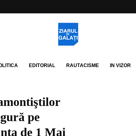
OLITICA
EDITORIAL
RAUTACISME
IN VIZOR
montiştilor
igură pe
nţa de 1 Mai