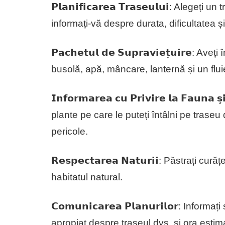
𝗣𝗹𝗮𝗻𝗶𝗳𝗶𝗰𝗮𝗿𝗲𝗮 𝗧𝗿𝗮𝘀𝗲𝘂𝗹𝘂𝗶: Alege
informați-vă despre durata, dificultatea și 
𝗣𝗮𝗰𝗵𝗲𝘁𝘂𝗹 𝗱𝗲 𝗦𝘂𝗽𝗿𝗮𝘃𝗶𝗲𝘁̦𝘂𝗶𝗿𝗲:
busolă, apă, mâncare, lanternă și un flui
𝗜𝗻𝗳𝗼𝗿𝗺𝗮𝗿𝗲𝗮 𝗰𝘂 𝗣𝗿𝗶𝘃𝗶𝗿𝗲 𝗹𝗮 𝗙𝗮𝘂
plante pe care le puteți întâlni pe trase
pericole.
𝗥𝗲𝘀𝗽𝗲𝗰𝘁𝗮𝗿𝗲𝗮 𝗡𝗮𝘁𝘂𝗿𝗶𝗶: Păstrați 
habitatul natural.
𝗖𝗼𝗺𝘂𝗻𝗶𝗰𝗮𝗿𝗲𝗮 𝗣𝗹𝗮𝗻𝘂𝗿𝗶𝗹𝗼𝗿: Informaț
apropiat despre traseul dvs. și ora estim