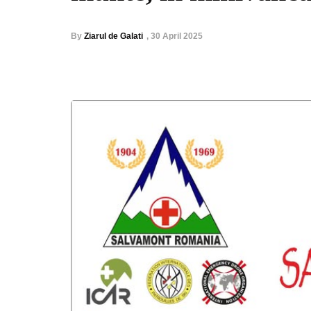
By
Ziarul de Galati
,
30 April 2025