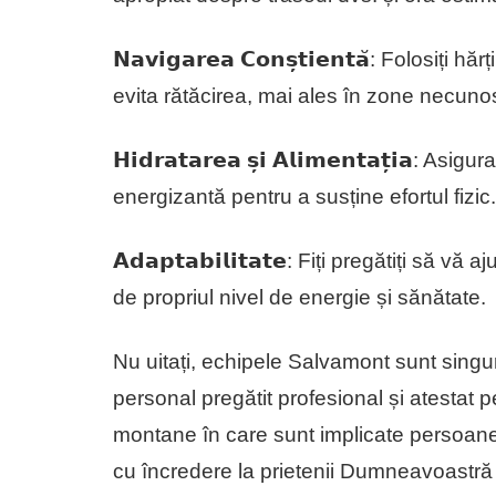
𝗡𝗮𝘃𝗶𝗴𝗮𝗿𝗲𝗮 𝗖𝗼𝗻𝘀̦𝘁𝗶𝗲𝗻𝘁𝗮̆: Folosi
evita rătăcirea, mai ales în zone necun
𝗛𝗶𝗱𝗿𝗮𝘁𝗮𝗿𝗲𝗮 𝘀̦𝗶 𝗔𝗹𝗶𝗺𝗲𝗻𝘁𝗮𝘁̦𝗶𝗮
energizantă pentru a susține efortul fizic.
𝗔𝗱𝗮𝗽𝘁𝗮𝗯𝗶𝗹𝗶𝘁𝗮𝘁𝗲: Fiți pregătiți să 
de propriul nivel de energie și sănătate.
Nu uitați, echipele Salvamont sunt singur
personal pregătit profesional și atestat p
montane în care sunt implicate persoane
cu încredere la prietenii Dumneavoastră 