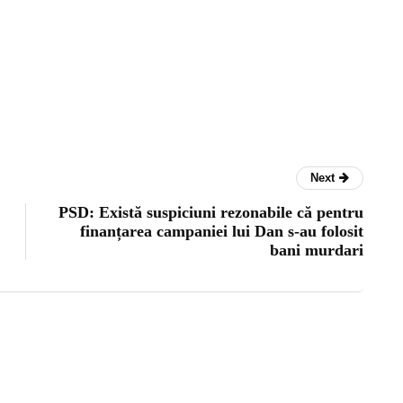
Next
PSD: Există suspiciuni rezonabile că pentru
finanțarea campaniei lui Dan s-au folosit
bani murdari