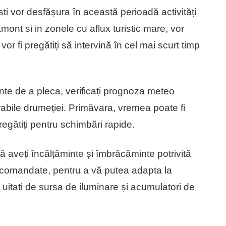
 vor desfășura în această perioadă activități
mont si in zonele cu aflux turistic mare, vor
or fi pregătiți să intervină în cel mai scurt timp
𝗼: Înainte de a pleca, verificați prognoza meteo
rabile drumeției. Primăvara, vremea poate fi
pregătiți pentru schimbări rapide.
-vă că aveți încălțăminte și îmbrăcăminte potrivită
recomandate, pentru a vă putea adapta la
uitați de sursa de iluminare și acumulatori de