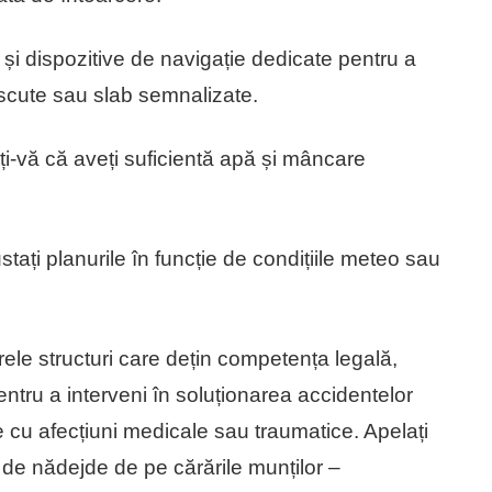
ți hărți și dispozitive de navigație dedicate pentru a
oscute sau slab semnalizate.
: Asigurați-vă că aveți suficientă apă și mâncare
vă ajustați planurile în funcție de condițiile meteo sau
ele structuri care dețin competența legală,
entru a interveni în soluționarea accidentelor
 cu afecțiuni medicale sau traumatice. Apelați
de nădejde de pe cărările munților –