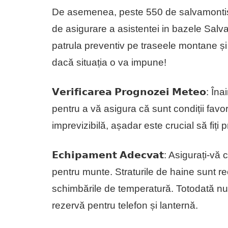
De asemenea, peste 550 de salvamontisti
de asigurare a asistentei in bazele Salva
patrula preventiv pe traseele montane și v
dacă situația o va impune!
𝗩𝗲𝗿𝗶𝗳𝗶𝗰𝗮𝗿𝗲𝗮 𝗣𝗿𝗼𝗴𝗻𝗼𝘇𝗲𝗶 𝗠𝗲𝘁
pentru a vă asigura că sunt condiții favo
imprevizibilă, așadar este crucial să fiți 
𝗘𝗰𝗵𝗶𝗽𝗮𝗺𝗲𝗻𝘁 𝗔𝗱𝗲𝗰𝘃𝗮𝘁: Asigurați
pentru munte. Straturile de haine sunt 
schimbările de temperatură. Totodată nu 
rezervă pentru telefon și lanternă.