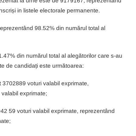
prezentat la urne este de 9179167, reprezentând
nscriși in listele electorale permanente.
 reprezentând 98.52% din numărul total al
.47% din numărul total al alegătorilor care s-au
nute de candidați este următoarea:
702889 voturi valabil exprimate,
 valabil exprimate;
 59 voturi valabil exprimate, reprezentând
mate;