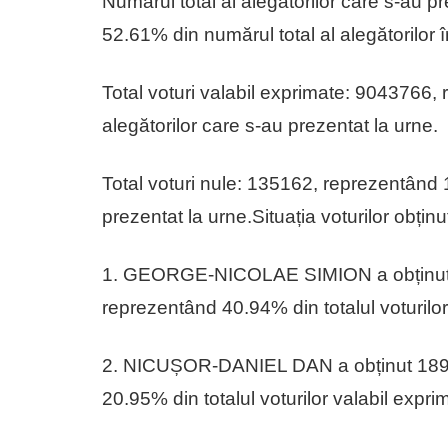
Numărul total al alegătorilor care s-au 
52.61% din numărul total al alegătorilor î
Total voturi valabil exprimate: 9043766,
alegătorilor care s-au prezentat la urne.
Total voturi nule: 135162, reprezentând 1
prezentat la urne.Situația voturilor obți
1. GEORGE-NICOLAE SIMION a obținut 3
reprezentând 40.94% din totalul voturilor
2. NICUȘOR-DANIEL DAN a obținut 18942
20.95% din totalul voturilor valabil expri