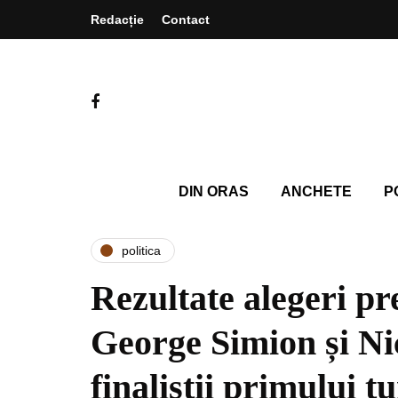
Redacție
Contact
DIN ORAS
ANCHETE
P
politica
Rezultate alegeri pr
George Simion și Ni
finaliștii primului t