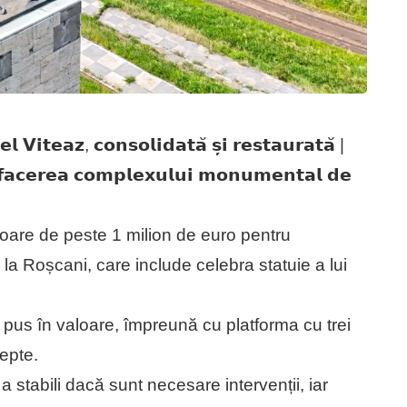
𝗹 𝗩𝗶𝘁𝗲𝗮𝘇, 𝗰𝗼𝗻𝘀𝗼𝗹𝗶𝗱𝗮𝘁𝗮̆ 𝘀̦𝗶 𝗿𝗲𝘀𝘁𝗮𝘂𝗿𝗮𝘁𝗮̆ |
𝗳𝗮𝗰𝗲𝗿𝗲𝗮 𝗰𝗼𝗺𝗽𝗹𝗲𝘅𝘂𝗹𝘂𝗶 𝗺𝗼𝗻𝘂𝗺𝗲𝗻𝘁𝗮𝗹 𝗱𝗲
oare de peste 1 milion de euro pentru
a Roșcani, care include celebra statuie a lui
 pus în valoare, împreună cu platforma cu trei
epte.
a stabili dacă sunt necesare intervenții, iar