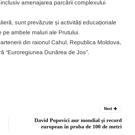
e, inclusiv amenajarea parcării complexului
ieră, sunt prevăzute și activități educaționale
e pe ambele maluri ale Prutului.
artenerii din raionul Cahul, Republica Moldova,
eră “Euroregiunea Dunărea de Jos”.
Next
David Popovici aur mondial și record
european în proba de 100 de metri