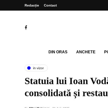
Redacție
Contact
DIN ORAS
ANCHETE
P
in vizor
Statuia lui Ioan Vodă
consolidată și resta