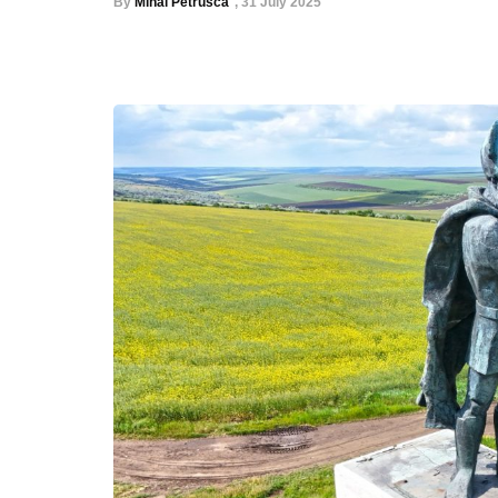
By
Mihai Petrusca
,
31 July 2025