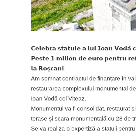
𝗖𝗲𝗹𝗲𝗯𝗿𝗮 𝘀𝘁𝗮𝘁𝘂𝗶𝗲 𝗮 𝗹𝘂𝗶 𝗜𝗼𝗮𝗻 𝗩𝗼𝗱𝗮̆ 𝗰𝗲
𝗣𝗲𝘀𝘁𝗲 𝟭 𝗺𝗶𝗹𝗶𝗼𝗻 𝗱𝗲 𝗲𝘂𝗿𝗼 𝗽𝗲𝗻𝘁𝗿𝘂 𝗿
𝗹𝗮 𝗥𝗼𝘀̦𝗰𝗮𝗻𝗶.
Am semnat contractul de finanțare în val
restaurarea complexului monumental de l
Ioan Vodă cel Viteaz.
Monumentul va fi consolidat, restaurat și
terase și scara monumentală cu 28 de tr
Se va realiza o expertiză a statuii pentru 