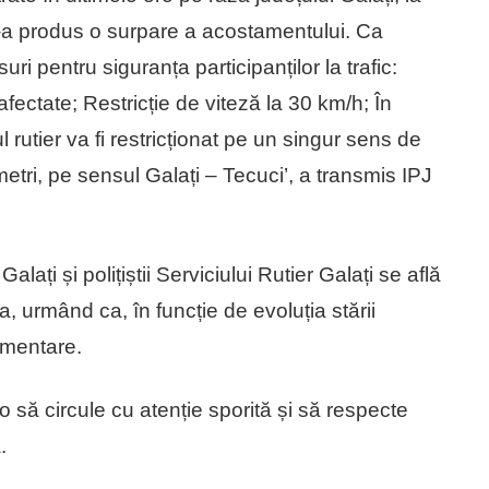
-a produs o surpare a acostamentului. Ca
ri pentru siguranța participanților la trafic:
ctate; Restricție de viteză la 30 km/h; În
rutier va fi restricționat pe un singur sens de
tri, pe sensul Galați – Tecuci’, a transmis IPJ
lați și polițiștii Serviciului Rutier Galați se află
 urmând ca, în funcție de evoluția stării
imentare.
 să circule cu atenție sporită și să respecte
.