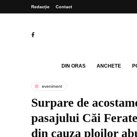
Redacție
Contact
DIN ORAS
ANCHETE
P
eveniment
Surpare de acostam
pasajului Căi Ferat
din cauza ploilor a