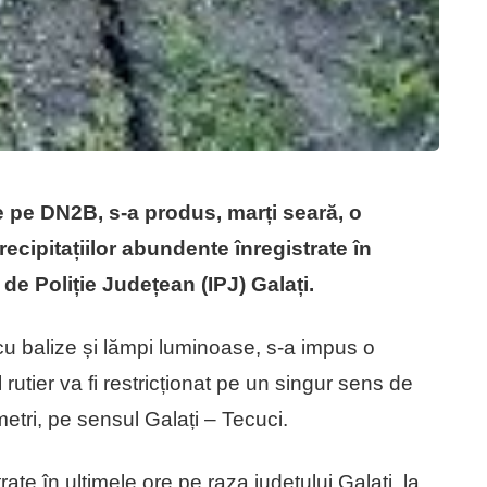
e pe DN2B, s-a produs, marți seară, o
cipitațiilor abundente înregistrate în
de Poliție Județean (IPJ) Galați.
u balize și lămpi luminoase, s-a impus o
l rutier va fi restricționat pe un singur sens de
etri, pe sensul Galați – Tecuci.
rate în ultimele ore pe raza județului Galați, la