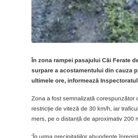
În zona rampei pasajului Căi Ferate d
surpare a acostamentului din cauza pre
ultimele ore, informează Inspectoratul 
Zona a fost semnalizată corespunzător c
restricție de viteză de 30 km/h, iar traficu
mers, pe o distanță de aproximativ 200 m
‘În urma precipitațiilor abundente înregist