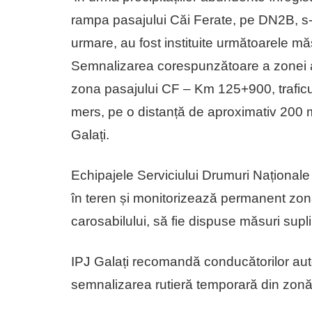
rampa pasajului Căi Ferate, pe DN2B, s
urmare, au fost instituite următoarele măsu
Semnalizarea corespunzătoare a zonei afe
zona pasajului CF – Km 125+900, traficul 
mers, pe o distanță de aproximativ 200 me
Galați.
Echipajele Serviciului Drumuri Naționale Ga
în teren și monitorizează permanent zona,
carosabilului, să fie dispuse măsuri supl
IPJ Galați recomandă conducătorilor auto
semnalizarea rutieră temporară din zonă