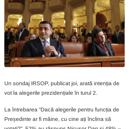
Un sondaj IRSOP, publicat joi, arată intenția de
vot la alegerile prezidențiale în turul 2.
La întrebarea “Dacă alegerile pentru funcția de
Președinte ar fi mâine, cu cine ați înclina să
votați?”, 52% au răspuns Nicușor Dan și 48% –