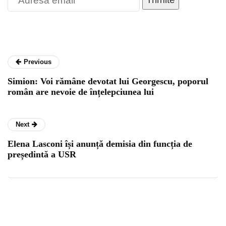
Previous
Simion: Voi rămâne devotat lui Georgescu, poporul
român are nevoie de înțelepciunea lui
Next
Elena Lasconi își anunță demisia din funcția de
președintă a USR