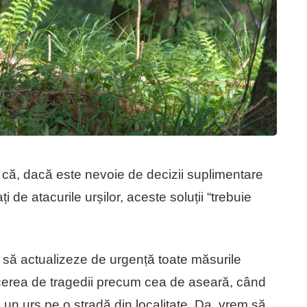
 că, dacă este nevoie de decizii suplimentare
 de atacurile urșilor, aceste soluții “trebuie
ale să actualizeze de urgență toate măsurile
cerea de tragedii precum cea de aseară, când
un urs pe o stradă din localitate. Da, vrem să