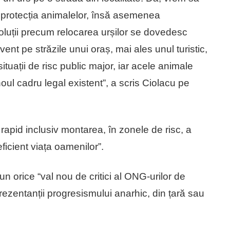
e protecția animalelor, însă asemenea
oluții precum relocarea urșilor se dovedesc
vent pe străzile unui oraș, mai ales unul turistic,
tuații de risc public major, iar acele animale
noul cadru legal existent”, a scris Ciolacu pe
rapid inclusiv montarea, în zonele de risc, a
ficient viața oamenilor”.
n orice “val nou de critici al ONG-urilor de
prezentanții progresismului anarhic, din țară sau