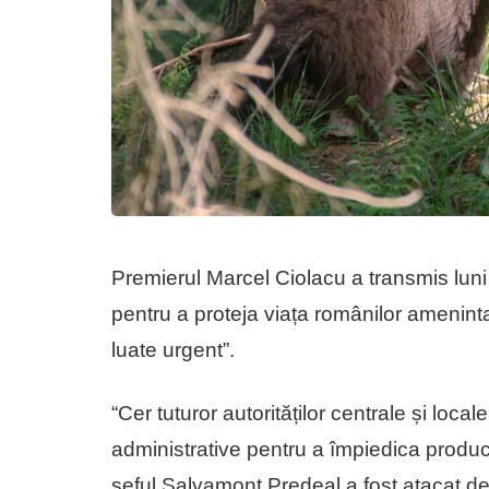
Premierul Marcel Ciolacu a transmis luni
pentru a proteja viața românilor amenintați
luate urgent”.
“Cer tuturor autorităților centrale și loc
administrative pentru a împiedica produ
șeful Salvamont Predeal a fost atacat de 