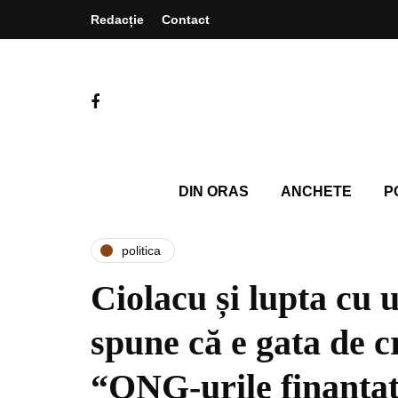
Redacție
Contact
DIN ORAS
ANCHETE
P
politica
Ciolacu și lupta cu 
spune că e gata de cr
“ONG-urile finanțat