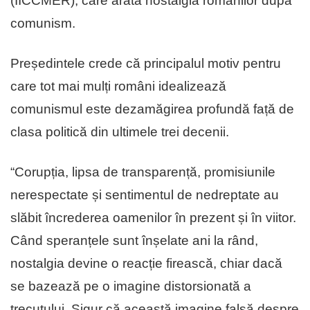
(IICCMER), care arată nostalgia românilor după
comunism.
Președintele crede că principalul motiv pentru
care tot mai mulți români idealizează
comunismul este dezamăgirea profundă față de
clasa politică din ultimele trei decenii.
“Corupția, lipsa de transparență, promisiunile
nerespectate și sentimentul de nedreptate au
slăbit încrederea oamenilor în prezent și în viitor.
Când speranțele sunt înșelate ani la rând,
nostalgia devine o reacție firească, chiar dacă
se bazează pe o imagine distorsionată a
trecutului. Sigur că această imagine falsă despre