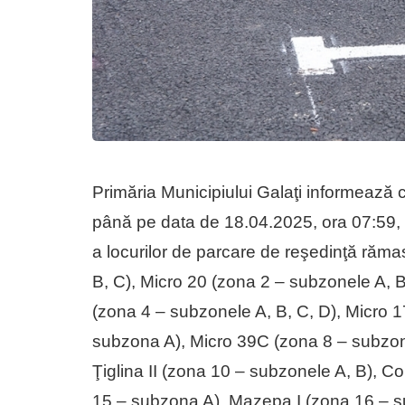
Primăria Municipiului Galaţi informează
până pe data de 18.04.2025, ora 07:59,
a locurilor de parcare de reşedinţă răm
B, C), Micro 20 (zona 2 – subzonele A, 
(zona 4 – subzonele A, B, C, D), Micro 
subzona A), Micro 39C (zona 8 – subzona
Ţiglina II (zona 10 – subzonele A, B), C
15 – subzona A), Mazepa I (zona 16 – s