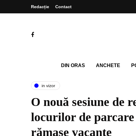
Redacție
Contact
DIN ORAS
ANCHETE
P
in vizor
O nouă sesiune de r
locurilor de parcare
rămase vacante