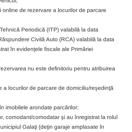
vehicul;
i online de rezervare a locurilor de parcare
 Tehnică Periodică (ITP) valabilă la data
 Răspundere Civilă Auto (RCA) valabilă la data
strat în evidenţele fiscale ale Primăriei
.
ervarea nu este definitoriu pentru atribuirea
e a locurilor de parcare de domiciliu/reşedinţă
în imobilele arondate parcărilor;
ator, comodant/comodatar şi au înregistrat la rolul
municipiul Galaţi (deţin garaje amplasate în