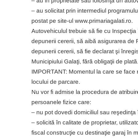
– au în proprietate sau folosinţă un auto
– au solicitat prin intermediul programulu
postat pe site-ul www.primariagalati.ro.
Autovehiculul trebuie să fie cu Inspecţia
depunerii cererii, să aibă asigurarea de
depunerii cererii, să fie declarat şi înregi
Municipiului Galaţi, fără obligaţii de plată
IMPORTANT: Momentul la care se face rez
locului de parcare.
Nu vor fi admise la procedura de atribuir
persoanele fizice care:
– nu pot dovedi domiciliul sau reşedinţa 
– solicită în calitate de proprietar, utiliz
fiscal construcţie cu destinaţie garaj în 