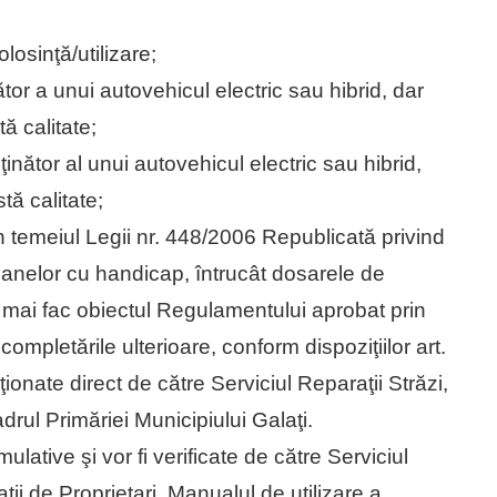
losinţă/utilizare;
tor a unui autovehicul electric sau hibrid, dar
 calitate;
inător al unui autovehicul electric sau hibrid,
ă calitate;
în temeiul Legii nr. 448/2006 Republicată privind
oanelor cu handicap, întrucât dosarele de
mai fac obiectul Regulamentului aprobat prin
ompletările ulterioare, conform dispoziţiilor art.
uţionate direct de către Serviciul Reparaţii Străzi,
drul Primăriei Municipiului Galaţi.
lative şi vor fi verificate de către Serviciul
ii de Proprietari. Manualul de utilizare a