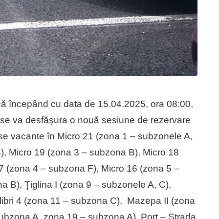
 că începând cu data de 15.04.2025, ora 08:00,
 se va desfăşura o nouă sesiune de rezervare
ase vacante în Micro 21 (zona 1 – subzonele A,
B), Micro 19 (zona 3 – subzona B), Micro 18
17 (zona 4 – subzona F), Micro 16 (zona 5 –
 B), Ţiglina I (zona 9 – subzonele A, C),
olibri 4 (zona 11 – subzona C), Mazepa II (zona
ubzona A, zona 19 – subzona A), Port – Strada