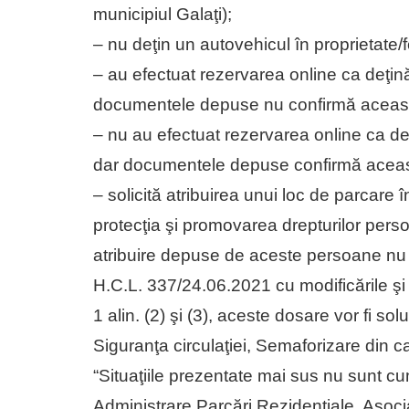
municipiul Galaţi);
– nu deţin un autovehicul în proprietate/fo
– au efectuat rezervarea online ca deţină
documentele depuse nu confirmă această
– nu au efectuat rezervarea online ca deţ
dar documentele depuse confirmă aceast
– solicită atribuirea unui loc de parcare 
protecţia şi promovarea drepturilor pers
atribuire depuse de aceste persoane nu 
H.C.L. 337/24.06.2021 cu modificările şi c
1 alin. (2) şi (3), aceste dosare vor fi sol
Siguranţa circulaţiei, Semaforizare din ca
“Situaţiile prezentate mai sus nu sunt cumu
Administrare Parcări Rezidenţiale, Asociaţ