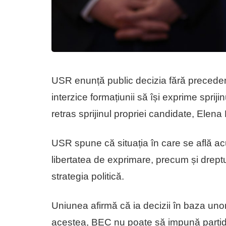
USR enunță public decizia fără precedent
interzice formațiunii să își exprime sprij
retras sprijinul propriei candidate, Elena
USR spune că situația în care se află ac
libertatea de exprimare, precum și dreptul 
strategia politică.
Uniunea afirmă că ia decizii în baza unor p
acestea, BEC nu poate să impună partidulu