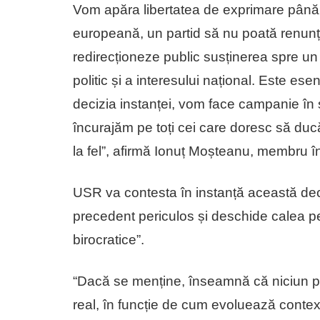
Vom apăra libertatea de exprimare până l
europeană, un partid să nu poată renunța 
redirecționeze public susținerea spre un 
politic și a interesului național. Este ese
decizia instanței, vom face campanie în s
încurajăm pe toți cei care doresc să du
la fel”, afirmă Ionuț Moșteanu, membru î
USR va contesta în instanță această deci
precedent periculos și deschide calea 
birocratice”.
“Dacă se menține, înseamnă că niciun par
real, în funcție de cum evoluează contex