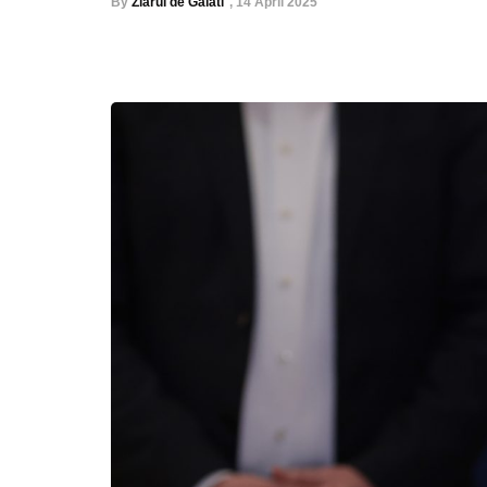
By
Ziarul de Galati
,
14 April 2025