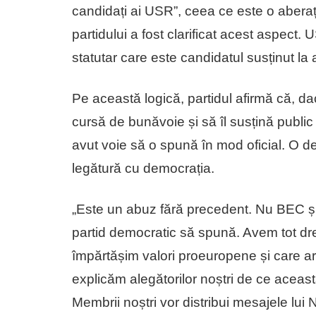
candidați ai USR”, ceea ce este o aberație
partidului a fost clarificat acest aspect.
statutar care este candidatul susținut la
Pe această logică, partidul afirmă că, da
cursă de bunăvoie și să îl susțină public
avut voie să o spună în mod oficial. O de
legătură cu democrația.
„Este un abuz fără precedent. Nu BEC și
partid democratic să spună. Avem tot dr
împărtășim valori proeuropene și care are
explicăm alegătorilor noștri de ce aceas
Membrii noștri vor distribui mesajele lui