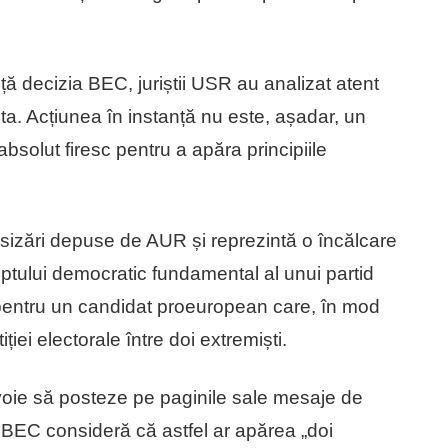
ță decizia BEC, juriștii USR au analizat atent
. Acțiunea în instanță nu este, așadar, un
bsolut firesc pentru a apăra principiile
sizări depuse de AUR și reprezintă o încălcare
reptului democratic fundamental al unui partid
 pentru un candidat proeuropean care, în mod
ției electorale între doi extremiști.
ie să posteze pe paginile sale mesaje de
 BEC consideră că astfel ar apărea „doi