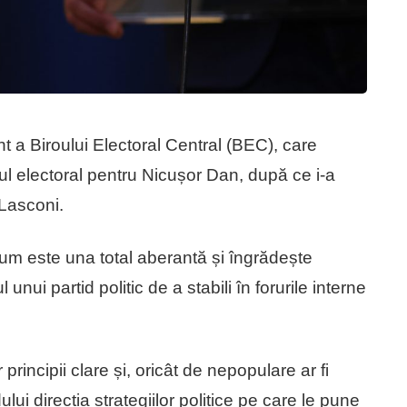
 a Biroului Electoral Central (BEC), care
inul electoral pentru Nicușor Dan, după ce i-a
 Lasconi.
um este una total aberantă și îngrădește
unui partid politic de a stabili în forurile interne
rincipii clare și, oricât de nepopulare ar fi
i direcția strategiilor politice pe care le pune