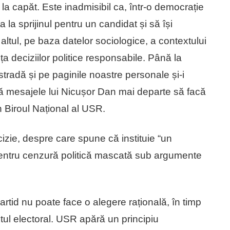
a capăt. Este inadmisibil ca, într-o democrație
la sprijinul pentru un candidat și să își
altul, pe baza datelor sociologice, a contextului
nța deciziilor politice responsabile. Până la
tradă și pe paginile noastre personale și-i
că mesajele lui Nicușor Dan mai departe să facă
n Biroul Național al USR.
zie, despre care spune că instituie “un
pentru cenzură politică mascată sub argumente
tid nu poate face o alegere rațională, în timp
tul electoral. USR apără un principiu